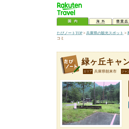
たびノートTOP
>
兵庫県の観光スポット
>
コミ
緑ヶ丘キャ
兵庫県朝来市
エリア
ジャ