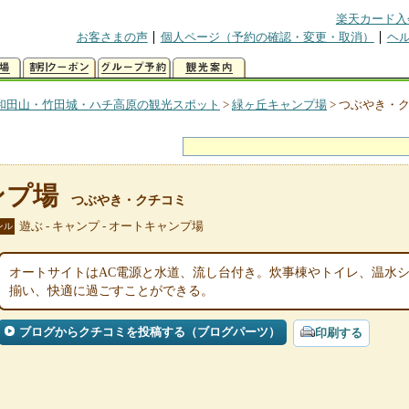
楽天カード入
お客さまの声
個人ページ（予約の確認・変更・取消）
ヘ
和田山・竹田城・ハチ高原の観光スポット
>
緑ヶ丘キャンプ場
>
つぶやき・
ンプ場
つぶやき・クチコミ
遊ぶ - キャンプ - オートキャンプ場
ンル
オートサイトはAC電源と水道、流し台付き。炊事棟やトイレ、温水
揃い、快適に過ごすことができる。
ブログからクチコミを投稿する（ブログパーツ）
印刷する