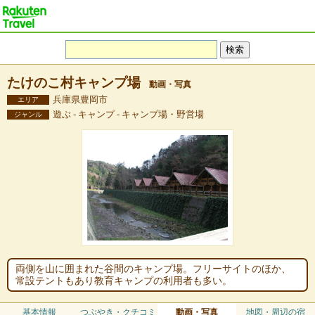
たけのこ村キャンプ場
動画・写真
兵庫県豊岡市
エリア
遊ぶ - キャンプ - キャンプ場・野営場
ジャンル
両側を山に囲まれた谷間のキャンプ場。フリーサイトのほか、
常設テントもあり教育キャンプの利用者も多い。
基本情報
つぶやき・クチコミ
動画・写真
地図・周辺の宿