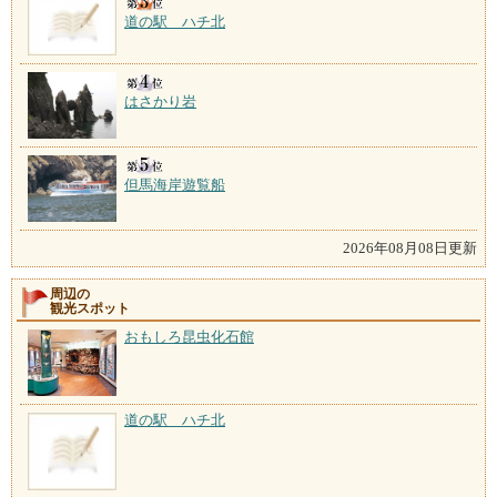
道の駅 ハチ北
はさかり岩
但馬海岸遊覧船
2026年08月08日更新
周辺の
観光スポット
おもしろ昆虫化石館
道の駅 ハチ北