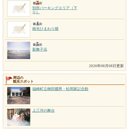
別所パーキングエリア（下
り）
南光ひまわり畑
新舞子浜
2026年08月08日更新
周辺の
観光スポット
福崎町立柳田國男・松岡家記念館
上三河の舞台