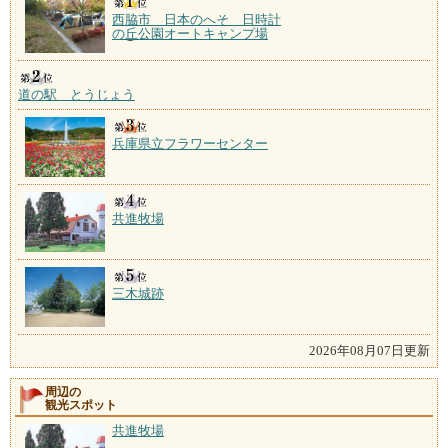
西脇市 日本のへそ 日時計
の丘公園オートキャンプ場
道の駅 とうじょう
兵庫県立フラワーセンター
共進牧場
三木城跡
2026年08月07日更新
周辺の
観光スポット
共進牧場