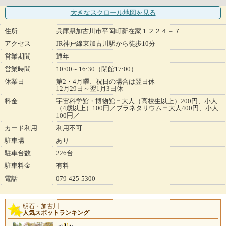
大きなスクロール地図
を見る
住所
兵庫県加古川市平岡町新在家１２２４－７
アクセス
JR神戸線東加古川駅から徒歩10分
営業期間
通年
営業時間
10:00～16:30（閉館17:00）
休業日
第2・4月曜、祝日の場合は翌日休
12月29日～翌1月3日休
料金
宇宙科学館・博物館＝大人（高校生以上）200円、小人
（4歳以上）100円／プラネタリウム＝大人400円、小人
100円／
カード利用
利用不可
駐車場
あり
駐車台数
226台
駐車料金
有料
電話
079-425-5300
明石・加古川
人気スポットランキング