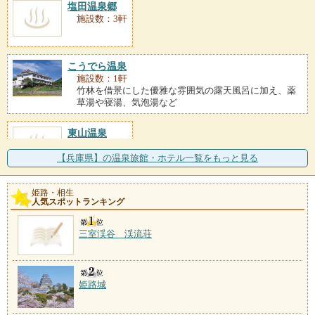
塩田温泉郷
施設数：3軒
こうでら温泉
施設数：1軒
竹林を借景にした優雅な雰囲気の露天風呂に加え、薬
草湯や寝湯、気泡湯など
東山温泉
施設数：1軒
【兵庫県】の温泉旅館・ホテル一覧をもっと見る
姫路・相生
人気スポットランキング
三室渓谷 渓流荘
姫路城