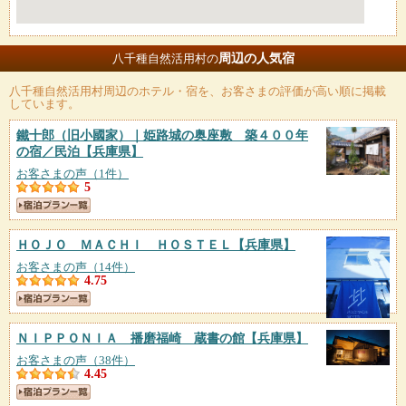
周辺の人気宿
八千種自然活用村の
八千種自然活用村
周辺のホテル・宿を、お客さまの評価が高い順に掲載
しています。
鐵十郎（旧小國家）｜姫路城の奥座敷 築４００年
の宿／民泊
【兵庫県】
お客さまの声（1件）
5
ＨＯＪＯ ＭＡＣＨＩ ＨＯＳＴＥＬ
【兵庫県】
お客さまの声（14件）
4.75
ＮＩＰＰＯＮＩＡ 播磨福崎 蔵書の館
【兵庫県】
お客さまの声（38件）
4.45