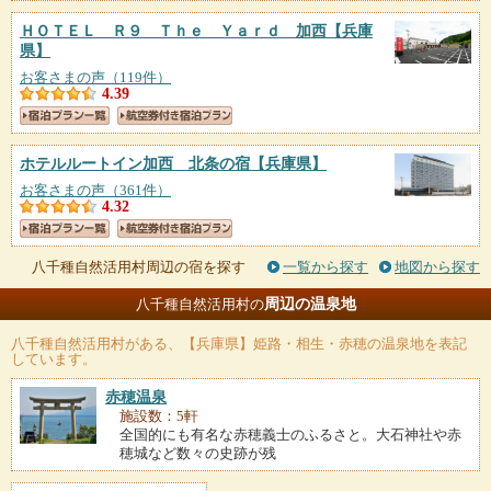
ＨＯＴＥＬ Ｒ９ Ｔｈｅ Ｙａｒｄ 加西
【兵庫
県】
お客さまの声（119件）
4.39
ホテルルートイン加西 北条の宿
【兵庫県】
お客さまの声（361件）
4.32
八千種自然活用村周辺の宿を探す
一覧から探す
地図から探す
周辺の温泉地
八千種自然活用村の
八千種自然活用村
がある、【兵庫県】姫路・相生・赤穂の温泉地を表記
しています。
赤穂温泉
施設数：5軒
全国的にも有名な赤穂義士のふるさと。大石神社や赤
穂城など数々の史跡が残