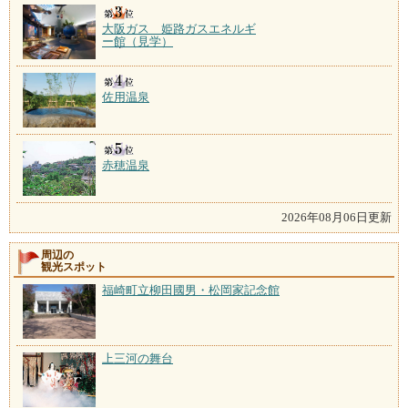
大阪ガス 姫路ガスエネルギ
ー館（見学）
佐用温泉
赤穂温泉
2026年08月06日更新
周辺の
観光スポット
福崎町立柳田國男・松岡家記念館
上三河の舞台