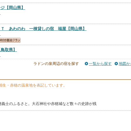
ージ
【岡山県】
）
ＲＴ あわのわ 一棟貸しの宿 福屋
【岡山県】
）
【鳥取県】
）
ラドンの泉周辺の宿を探す
一覧から探す
地図か
相生・赤穂の温泉地を表記しています。
穂義士のふるさと。大石神社や赤穂城など数々の史跡が残