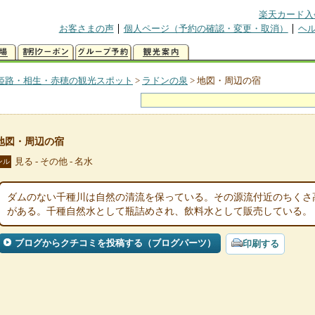
楽天カード入
お客さまの声
個人ページ（予約の確認・変更・取消）
ヘ
姫路・相生・赤穂の観光スポット
>
ラドンの泉
>
地図・周辺の宿
地図・周辺の宿
見る - その他 - 名水
ンル
ダムのない千種川は自然の清流を保っている。その源流付近のちくさ
がある。千種自然水として瓶詰めされ、飲料水として販売している。
ブログからクチコミを投稿する（ブログパーツ）
印刷する