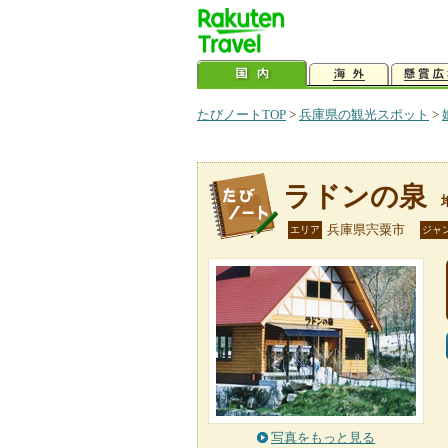
たびノートTOP
>
兵庫県の観光スポット
>
ラドンの泉
兵庫県宍粟市
エリア
ジャ
写真をもっと見る