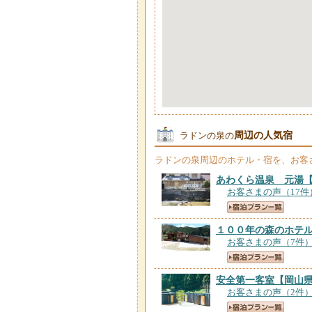
周辺の人気宿
ラドンの泉の
ラドンの泉
周辺のホテル・宿を、お客
あわくら温泉 元湯
お客さまの声（17件
１００年の森のホテ
お客さまの声（7件
安全第一客室
【岡山
お客さまの声（2件