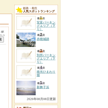
姫路・相生
人気スポットランキング
安富パーキン
グエリア（下
り）
。
(駅
い)
赤穂城跡
別所パーキン
グエリア（下
り）
南光ひまわり
畑
新舞子浜
2026年08月08日更新