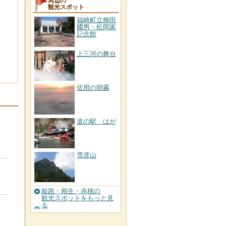
周辺の
観光スポット
福崎町立柳田
國男・松岡家
記念館
上三河の舞台
佐用の朝霧
道の駅 はが
雪彦山
姫路・相生・赤穂の
観光スポットをもっと見
る