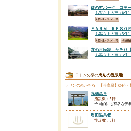
愛の村パーク コテ
お客さまの声（8件
ＦＡＲＭ ＲＥＳＯ
お客さまの声（5件
森の古民家 かろり
お客さまの声（3件
周辺の温泉地
ラドンの泉の
ラドンの泉
がある、【兵庫県】姫路・
赤穂温泉
施設数：5軒
全国的にも有名な赤
塩田温泉郷
施設数：3軒