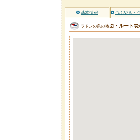
基本情報
つぶやき・
・ルート
地図
表
ラドンの泉の