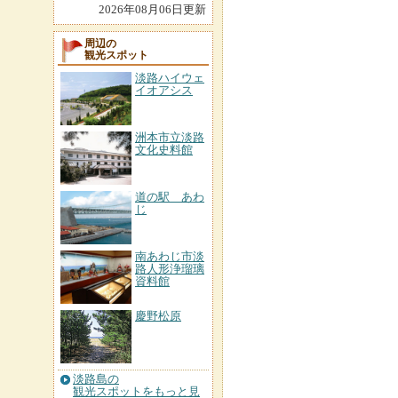
2026年08月06日更新
周辺の
観光スポット
淡路ハイウェ
イオアシス
洲本市立淡路
文化史料館
道の駅 あわ
じ
南あわじ市淡
路人形浄瑠璃
資料館
慶野松原
淡路島の
観光スポットをもっと見