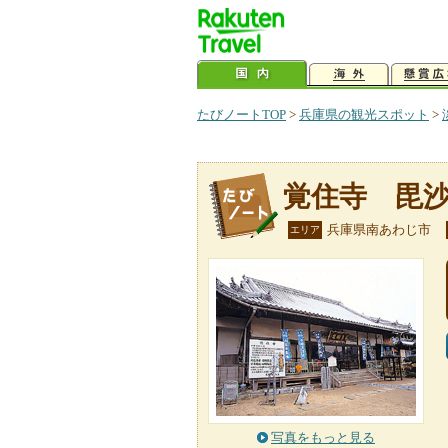
たびノートTOP
>
兵庫県の観光スポット
>
覚住寺 毘
兵庫県南あわじ市
エリア
写真をもっと見る