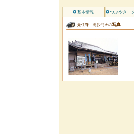
基本情報
つぶやき・
写真
覚住寺 毘沙門天の