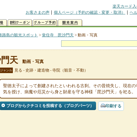
楽天カード入
お客さまの声
個人ページ（予約の確認・変更・取消）
ヘ
淡路島の観光スポット
>
覚住寺 毘沙門天
>
動画・写真
沙門天
動画・写真
見る - 史跡・建造物 - 寺院（観音・不動）
ジャンル
聖徳太子によって創建されたといわれる古刹。その昔焼失し、現在の
気を授け、病魔や厄災から身と財産を守る神様「毘沙門天」を祀る。
ブログからクチコミを投稿する（ブログパーツ）
印刷する