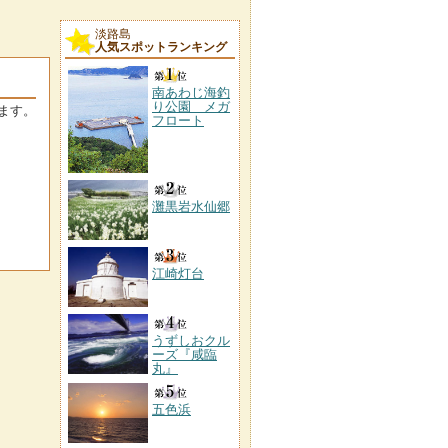
淡路島
人気スポットランキング
南あわじ海釣
り公園 メガ
ます。
フロート
灘黒岩水仙郷
江崎灯台
うずしおクル
ーズ『咸臨
丸』
五色浜