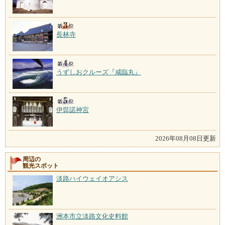
長林寺
うずしおクルーズ『咸臨丸』
伊弉諾神宮
2026年08月08日更新
周辺の
観光スポット
淡路ハイウェイオアシス
洲本市立淡路文化史料館