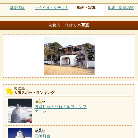
基本情報
つぶやき・クチコミ
動画・写真
地図・周辺の宿
写真
智禅寺 弁財天の
淡路島
人気スポットランキング
淡路じゃのひれドルフィンフ
ァーム
江崎灯台