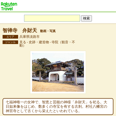
智禅寺 弁財天
動画・写真
兵庫県淡路市
エリア
見る - 史跡・建造物 - 寺院（観音・不
ジャンル
動）
七福神唯一の女神で、智恵と芸能の神様「弁財天」を祀る。大
日如来像をはじめ、数多くの寺宝を有する古刹。村社八幡宮の
神宮寺として古くから栄えたといわれている。