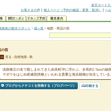
楽天カード入
お客さまの声
個人ページ（予約の確認・変更・取消）
ヘ
淡路島の観光スポット
>
成ヶ島
>
地図・周辺の宿
辺の宿
見る - 自然地形 - 島
ンル
淡路橋立の名で親しまれてきた由良町沖に浮かぶ、全長約2.5kmの
マボウをはじめ絶滅危惧種といわれる貴重な海浜植物が自生している
ブログからクチコミを投稿する（ブログパーツ）
印刷する