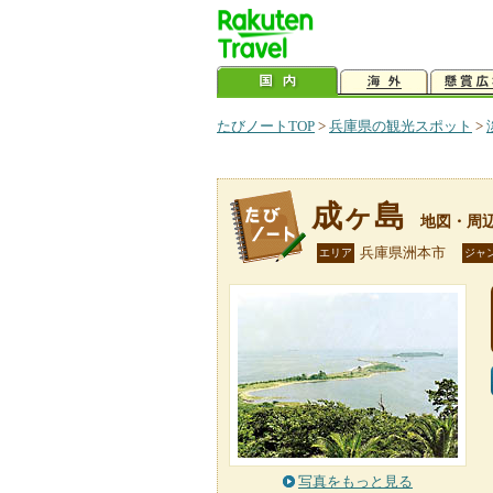
たびノートTOP
>
兵庫県の観光スポット
>
成ヶ島
地図・周
兵庫県洲本市
エリア
ジャ
写真をもっと見る