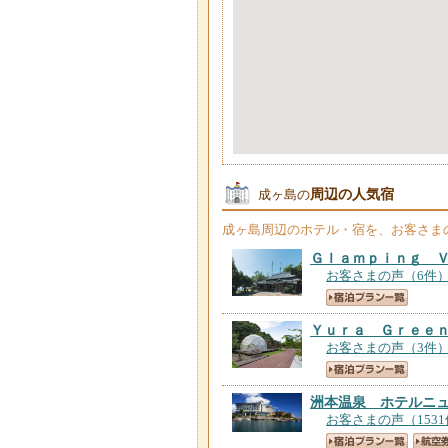
周辺の人気宿
成ヶ島の
成ヶ島
周辺のホテル・宿を、お客さま
Ｇｌａｍｐｉｎｇ 
お客さまの声（6件
Ｙｕｒａ Ｇｒｅｅ
お客さまの声（3件
洲本温泉 ホテルニ
お客さまの声（153