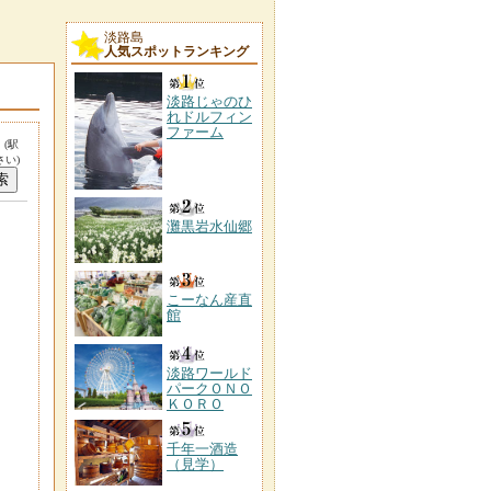
淡路島
人気スポットランキング
淡路じゃのひ
れドルフィン
ファーム
。
(駅
い)
灘黒岩水仙郷
こーなん産直
館
淡路ワールド
パークＯＮＯ
ＫＯＲＯ
千年一酒造
（見学）