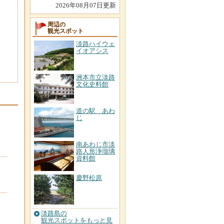
2026年08月07日更新
周辺の
観光スポット
淡路ハイウェ
イオアシス
洲本市立淡路
文化史料館
道の駅 あわ
じ
南あわじ市淡
路人形浄瑠璃
資料館
慶野松原
淡路島の
観光スポットをもっと見