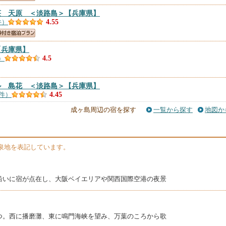
荘 天原 ＜淡路島＞
【兵庫県】
件）
4.55
【兵庫県】
）
4.5
ル 島花 ＜淡路島＞
【兵庫県】
6件）
4.45
成ヶ島周辺の宿を探す
一覧から探す
地図か
島＞
【兵庫県】
件）
4.41
泉地を表記しています。
路島＞
【兵庫県】
）
4.38
沿いに宿が点在し、大阪ベイエリアや関西国際空港の夜景
ターナショナルホテル ザ・サンプラザ ＜淡路島＞
【兵庫県】
1件）
4.31
つ。西に播磨灘、東に鳴門海峡を望み、万葉のころから歌