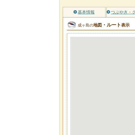
基本情報
つぶやき・
・ルート
地図
表示
成ヶ島の