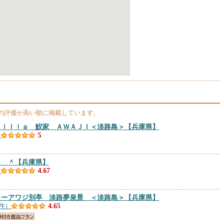
の評価が高い順に掲載しています。
Ｖｉｌｌａ 鮫家 ＡＷＡＪＩ＜淡路島＞
【兵庫県】
）
5
ｎ ＾
【兵庫県】
）
4.67
ューアワジ別亭 淡路夢泉景 ＜淡路島＞
【兵庫県】
1件）
4.65