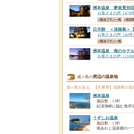
洲本温泉 夢泉景別
お客さまの声（476
日月館 ＜淡路島＞
お客さまの声（42件
洲本温泉 海のホテ
お客さまの声（116
民宿 魚春 ＜淡路
周辺の温泉地
成ヶ島の
お客さまの声（190
成ヶ島
がある、【兵庫県】淡路島の温
民宿はぎわら ＜淡
洲本温泉
お客さまの声（21件
施設数：13軒
紀淡海峡に臨む海岸
洲本温泉 淡路イン
うずしお温泉
お客さまの声（285
施設数：12軒
南あわじ温泉郷の一