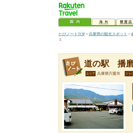
たびノートTOP
>
兵庫県の観光スポット
>
ミ
道の駅 播
兵庫県宍粟市
エリア
ジャ