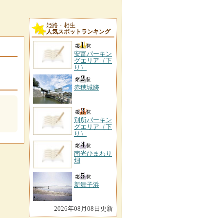
姫路・相生
人気スポットランキング
安富パーキン
グエリア（下
り）
赤穂城跡
別所パーキン
グエリア（下
り）
南光ひまわり
畑
新舞子浜
2026年08月08日更新