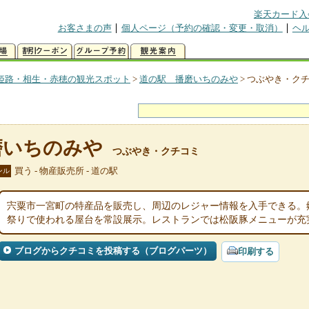
楽天カード入
お客さまの声
個人ページ（予約の確認・変更・取消）
ヘ
姫路・相生・赤穂の観光スポット
>
道の駅 播磨いちのみや
>
つぶやき・ク
磨いちのみや
つぶやき・クチコミ
買う - 物産販売所 - 道の駅
ンル
宍粟市一宮町の特産品を販売し、周辺のレジャー情報を入手できる。
祭りで使われる屋台を常設展示。レストランでは松阪豚メニューが充
ブログからクチコミを投稿する（ブログパーツ）
印刷する