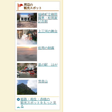
周辺の
観光スポット
福崎町立柳田
國男・松岡家
記念館
上三河の舞台
佐用の朝霧
道の駅 はが
雪彦山
姫路・相生・赤穂の
観光スポットをもっと見
る