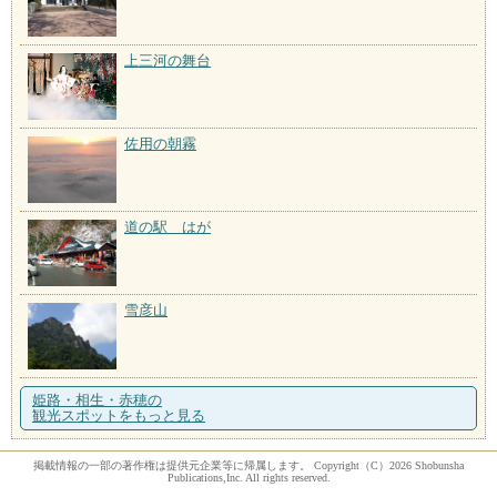
上三河の舞台
佐用の朝霧
道の駅 はが
雪彦山
姫路・相生・赤穂の
観光スポットをもっと見る
掲載情報の一部の著作権は提供元企業等に帰属します。 Copyright（C）2026 Shobunsha
Publications,Inc. All rights reserved.