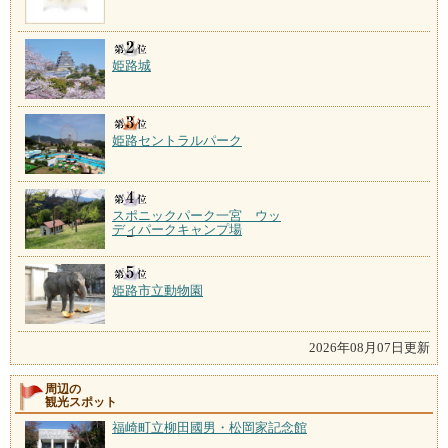
姫路城
姫路セントラルパーク
スポニックパーク一宮 ウッ
ディパークキャンプ場
姫路市立動物園
2026年08月07日更新
周辺の
観光スポット
福崎町立柳田國男・松岡家記念館