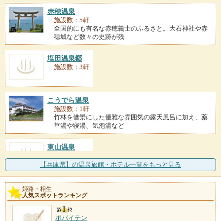
赤穂温泉
施設数：5軒
全国的にも有名な赤穂義士のふるさと。大石神社や赤
穂城など数々の史跡が残
塩田温泉郷
施設数：3軒
こうでら温泉
施設数：1軒
竹林を借景にした優雅な雰囲気の露天風呂に加え、薬
草湯や寝湯、気泡湯など
東山温泉
施設数：1軒
【兵庫県】の温泉旅館・ホテル一覧をもっと見る
姫路・相生
人気スポットランキング
ポパイテン