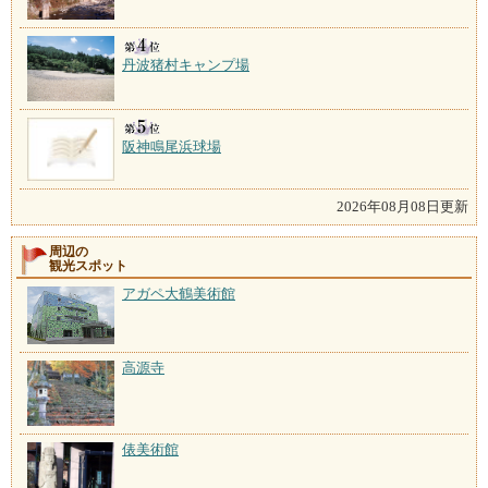
丹波猪村キャンプ場
阪神鳴尾浜球場
2026年08月08日更新
周辺の
観光スポット
アガペ大鶴美術館
高源寺
俵美術館