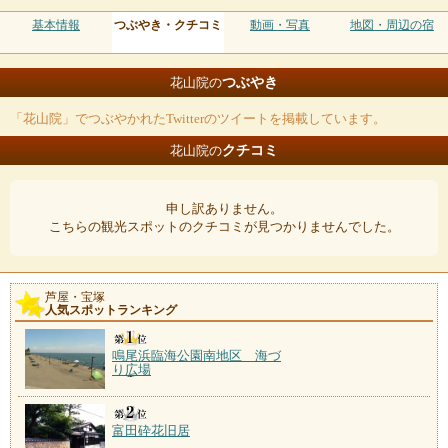
基本情報
つぶやき・クチコミ
動画・写真
地図・周辺の宿
つぶやき
花山院の
「花山院」でつぶやかれたTwitterのツイートを掲載しています。
クチコミ
花山院の
申し訳ありません。
こちらの観光スポットのクチコミが見つかりませんでした。
芦屋・宝塚
人気スポットランキング
鳴尾浜臨海公園南地区 海づ
り広場
富田砕花旧居