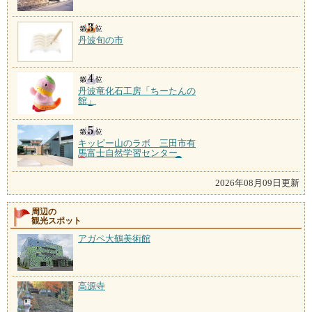
丹波旬の市
丹波竜化石工房「ちーたんの
館」
キッピー山のラボ 三田市有
馬富士自然学習センター
2026年08月09日更新
周辺の
観光スポット
アガペ大鶴美術館
高源寺