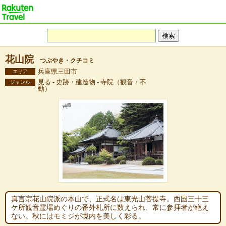
花山院
つぶやき・クチコミ
兵庫県三田市
エリア
見る - 史跡・建造物 - 寺院（観音・不
ジャンル
動）
真言宗花山院派の本山で、正式名は東光山菩提寺。西国三十三
ケ所観音霊場めぐりの番外札所に数えられ、常に参拝者が絶え
ない。秋にはモミジが境内を美しく彩る。