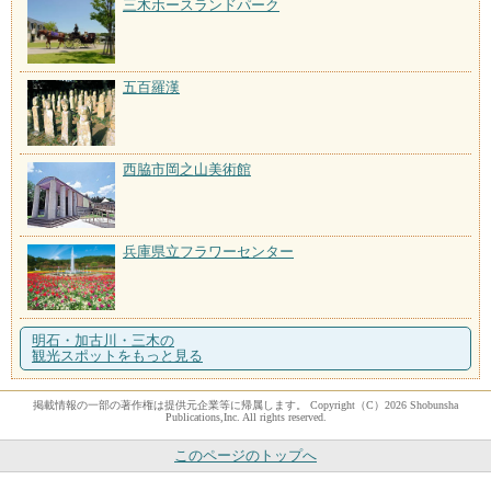
三木ホースランドパーク
五百羅漢
西脇市岡之山美術館
兵庫県立フラワーセンター
明石・加古川・三木の
観光スポットをもっと見る
掲載情報の一部の著作権は提供元企業等に帰属します。 Copyright（C）2026 Shobunsha
Publications,Inc. All rights reserved.
このページのトップへ