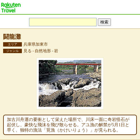
闘龍灘
兵庫県加東市
エリア
見る - 自然地形 - 岩
ジャンル
加古川舟運の要衝として栄えた場所で、川床一面に奇岩怪石が
起伏し、豪快な飛沫を飛び散らせる。アユ漁の解禁が5月1日と
早く、独特の漁法「筧漁（かけいりょう）」が見られる。