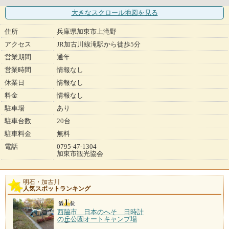
大きなスクロール地図
を見る
住所
兵庫県加東市上滝野
アクセス
JR加古川線滝駅から徒歩5分
営業期間
通年
営業時間
情報なし
休業日
情報なし
料金
情報なし
駐車場
あり
駐車台数
20台
駐車料金
無料
電話
0795-47-1304
加東市観光協会
明石・加古川
人気スポットランキング
西脇市 日本のへそ 日時計
の丘公園オートキャンプ場