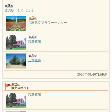
道の駅 とうじょう
兵庫県立フラワーセンター
共進牧場
三木城跡
2026年08月07日更新
周辺の
観光スポット
共進牧場