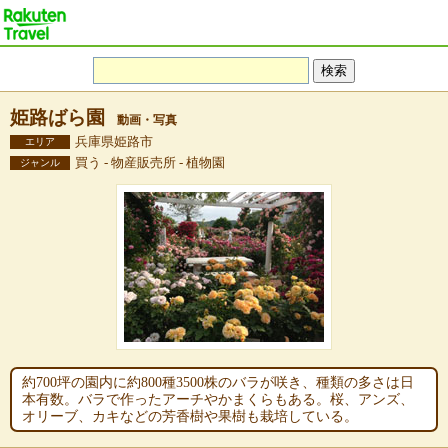
姫路ばら園
動画・写真
兵庫県姫路市
エリア
買う - 物産販売所 - 植物園
ジャンル
約700坪の園内に約800種3500株のバラが咲き、種類の多さは日
本有数。バラで作ったアーチやかまくらもある。桜、アンズ、
オリーブ、カキなどの芳香樹や果樹も栽培している。