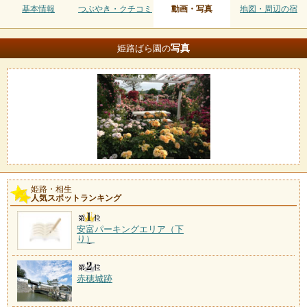
基本情報
つぶやき・クチコミ
動画・写真
地図・周辺の宿
写真
姫路ばら園の
姫路・相生
人気スポットランキング
安富パーキングエリア（下
り）
赤穂城跡