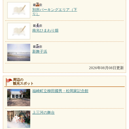
別所パーキングエリア（下
り）
南光ひまわり畑
新舞子浜
2026年08月08日更新
周辺の
観光スポット
福崎町立柳田國男・松岡家記念館
上三河の舞台