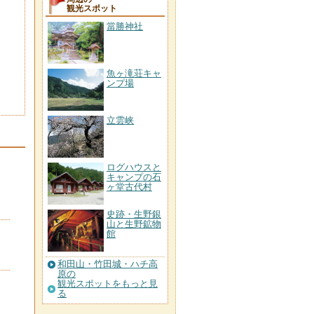
観光スポット
當勝神社
魚ヶ滝荘キャ
ンプ場
立雲峡
ログハウスと
キャンプの石
ヶ堂古代村
史跡・生野銀
山と生野鉱物
館
和田山・竹田城・ハチ高
原の
観光スポットをもっと見
る