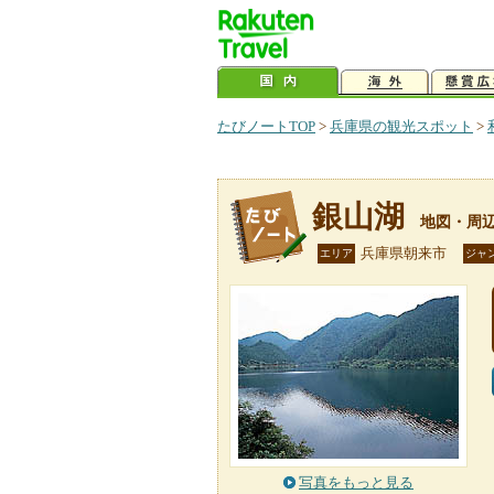
たびノートTOP
>
兵庫県の観光スポット
>
銀山湖
地図・周
兵庫県朝来市
エリア
ジャ
写真をもっと見る