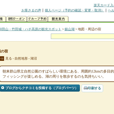
楽天カード入
お客さまの声
個人ページ（予約の確認・変更・取消）
ヘ
和田山・竹田城・ハチ高原の観光スポット
>
銀山湖
>
地図・周辺の宿
辺の宿
見る - 自然地形 - 湖沼
ンル
朝来群山県立自然公園のすばらしい環境にある、周囲約12kmの多目
フィッシングが楽しめる。湖の周りを散歩するのも気持ちいい。
ブログからクチコミを投稿する（ブログパーツ）
印刷する