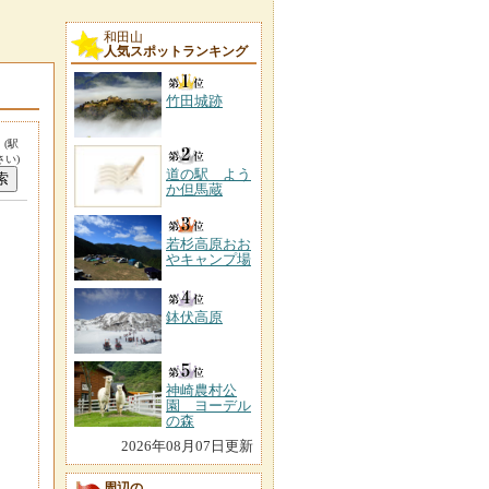
和田山
人気スポットランキング
竹田城跡
。
(駅
い)
道の駅 よう
か但馬蔵
若杉高原おお
やキャンプ場
鉢伏高原
神崎農村公
園 ヨーデル
の森
2026年08月07日更新
周辺の