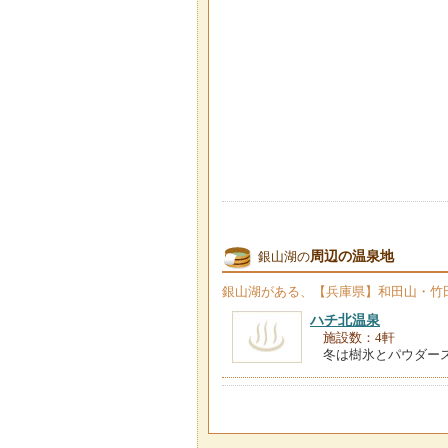
周辺の温泉地
銀山湖の
銀山湖
がある、【兵庫県】和田山・竹
ハチ北温泉
施設数：4軒
冬は樹氷とパウダー