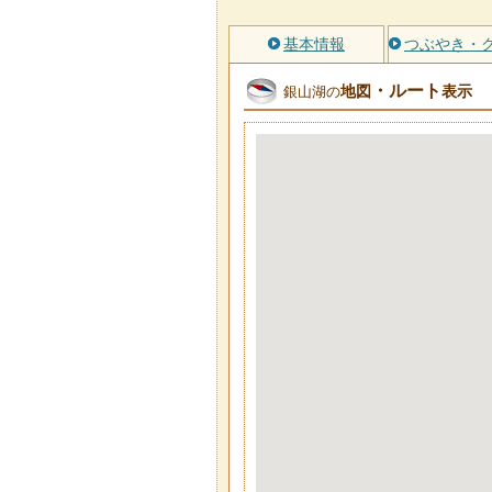
基本情報
つぶやき・
・ルート
地図
表示
銀山湖の