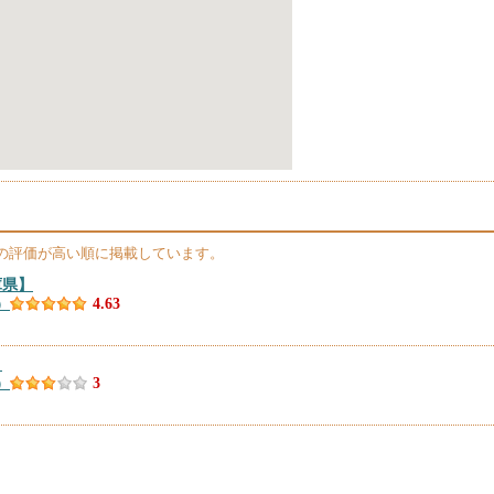
の評価が高い順に掲載しています。
庫県】
）
4.63
】
）
3