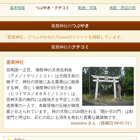
基本情報
つぶやき・クチコミ
動画・写真
地図・周辺の宿
つぶやき
粟鹿神社の
「粟鹿神社」でつぶやかれたTwitterのツイートを掲載しています。
クチコミ
粟鹿神社の
粟鹿神社
但馬国一之宮。 御祭神の天美佐利命
（アメノミサリノミコト）は大国主命の
御子で、神社の背後にある粟鹿山に鎮座
する神。 同じく御祭神の日子坐王命
（ヒコイマスノオオキミノミコト）は、
崇神天皇の御代に山陰地方を平定した四
道将軍の一人で、本殿背後の丘陵が御墳
墓と伝えられています。 秋の大祭にのみ開かれる「開かずの門」は勅
使門と呼ばれ、応仁の乱にも消失を免れた貴重な建築物です。
rinseidou さん （投稿日 08-05-31）