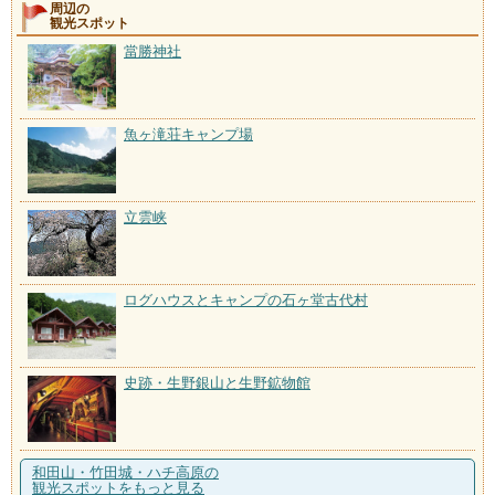
周辺の
観光スポット
當勝神社
魚ヶ滝荘キャンプ場
立雲峡
ログハウスとキャンプの石ヶ堂古代村
史跡・生野銀山と生野鉱物館
和田山・竹田城・ハチ高原の
観光スポットをもっと見る