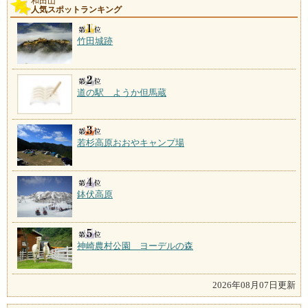
和田山
人気スポットランキング
竹田城跡
道の駅 ようか但馬蔵
若杉高原おおやキャンプ場
鉢伏高原
神崎農村公園 ヨーデルの森
2026年08月07日更新