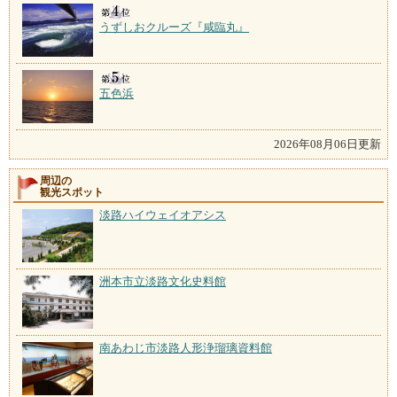
うずしおクルーズ『咸臨丸』
五色浜
2026年08月06日更新
周辺の
観光スポット
淡路ハイウェイオアシス
洲本市立淡路文化史料館
南あわじ市淡路人形浄瑠璃資料館