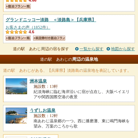
4.66
グランドニッコー淡路 ＜淡路島＞
【兵庫県】
お客さまの声（1852件）
4.6
道の駅 あわじ周辺の宿を探す
一覧から探す
地図から探す
周辺の温泉地
道の駅 あわじの
道の駅 あわじ
がある、【兵庫県】淡路島の温泉地を表記しています。
洲本温泉
施設数：13軒
紀淡海峡に臨む海岸沿いに宿が点在し、大阪ベイエリ
アや関西国際空港の夜景
うずしお温泉
施設数：12軒
南あわじ温泉郷の一つ。西に播磨灘、東に鳴門海峡を
望み、万葉のころから歌