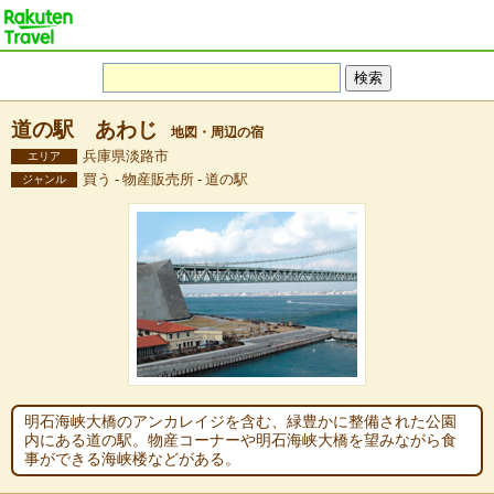
道の駅 あわじ
地図・周辺の宿
兵庫県淡路市
エリア
買う - 物産販売所 - 道の駅
ジャンル
明石海峡大橋のアンカレイジを含む、緑豊かに整備された公園
内にある道の駅。物産コーナーや明石海峡大橋を望みながら食
事ができる海峡楼などがある。