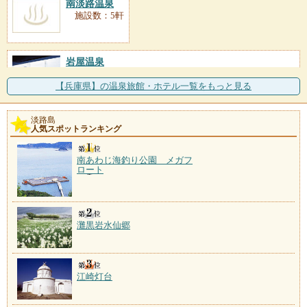
南淡路温泉
施設数：5軒
岩屋温泉
施設数：2軒
十数年前ボーリングに成功した温泉で、島内では老舗
【兵庫県】の温泉旅館・ホテル一覧をもっと見る
格。岩屋大和島海岸の地
淡路島
東浦花の湯
人気スポットランキング
施設数：1軒
平成13年に開湯した温泉で、公共施設「東浦サンパー
南あわじ海釣り公園 メガフ
ク」が湯元。併設施設
ロート
灘黒岩水仙郷
江崎灯台