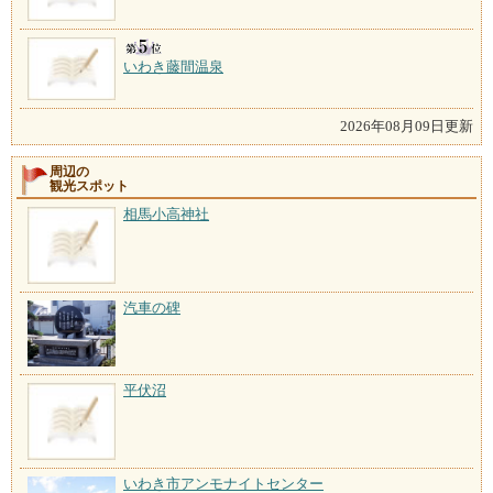
いわき藤間温泉
2026年08月09日更新
周辺の
観光スポット
相馬小高神社
汽車の碑
平伏沼
いわき市アンモナイトセンター