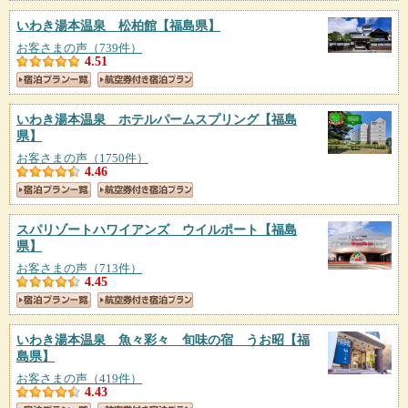
いわき湯本温泉 松柏館
【福島県】
お客さまの声（739件）
4.51
いわき湯本温泉 ホテルパームスプリング
【福島
県】
お客さまの声（1750件）
4.46
スパリゾートハワイアンズ ウイルポート
【福島
県】
お客さまの声（713件）
4.45
いわき湯本温泉 魚々彩々 旬味の宿 うお昭
【福
島県】
お客さまの声（419件）
4.43