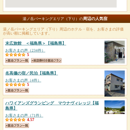
周辺の人気宿
湯ノ岳パーキングエリア（下り）の
湯ノ岳パーキングエリア（下り）
周辺のホテル・宿を、お客さまの評価
が高い順に掲載しています。
末広旅館 ＜福島県＞
【福島県】
お客さまの声（234件）
5
名高儀の宿／民泊
【福島県】
お客さまの声（4件）
5
ハワイアンズグランピング マウナヴィレッジ
【福
島県】
お客さまの声（71件）
4.57