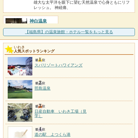
雄大な太平洋を眼下に望む天然温泉で心身ともにリフ
レッシュ。 神経痛、
神白温泉
施設数：1軒
【福島県】の温泉旅館・ホテル一覧をもっと見る
いわき
人気スポットランキング
スパリゾートハワイアンズ
照島温泉
日産自動車 いわき工場（見
学）
道の駅 よつくら港