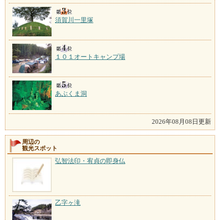
須賀川一里塚
１０１オートキャンプ場
あぶくま洞
2026年08月08日更新
周辺の
観光スポット
弘智法印・宥貞の即身仏
乙字ヶ滝