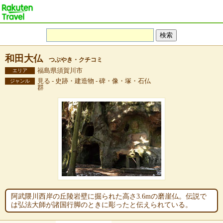
和田大仏
つぶやき・クチコミ
福島県須賀川市
エリア
見る - 史跡・建造物 - 碑・像・塚・石仏
ジャンル
群
阿武隈川西岸の丘陵岩壁に掘られた高さ3.6mの磨崖仏。伝説で
は弘法大師が諸国行脚のときに彫ったと伝えられている。