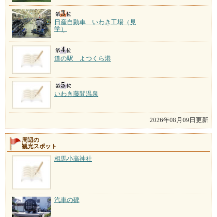
日産自動車 いわき工場（見
学）
道の駅 よつくら港
いわき藤間温泉
2026年08月09日更新
周辺の
観光スポット
相馬小高神社
汽車の碑