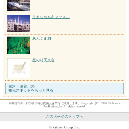
リカちゃんキャッスル
あぶくま洞
星の村天文台
白河・須賀川の
観光スポットをもっと見る
掲載情報の一部の著作権は提供元企業等に帰属します。 Copyright（C）2026 Shobunsha
Publications,Inc. All rights reserved.
このページのトップへ
© Rakuten Group, Inc.