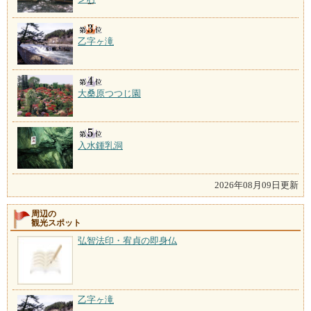
乙字ヶ滝
大桑原つつじ園
入水鍾乳洞
2026年08月09日更新
周辺の
観光スポット
弘智法印・宥貞の即身仏
乙字ヶ滝