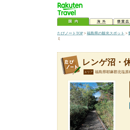
たびノートTOP
>
福島県の観光スポット
>
ミ
レンゲ沼・
福島県耶麻郡北塩原
エリア