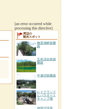
[an error occurred while
processing this directive]
周辺の
観光スポット
檜原湖畔探勝
路
五色沼自然探
勝路
中瀬沼探勝路
レイクランド
ヒバラオート
キャンプ場
雄国沼湿原