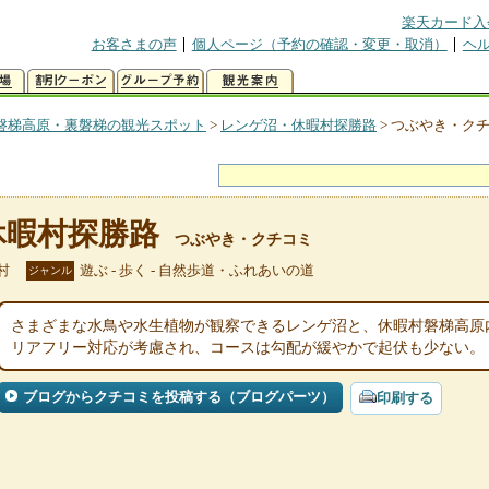
楽天カード入
お客さまの声
個人ページ（予約の確認・変更・取消）
ヘ
磐梯高原・裏磐梯の観光スポット
>
レンゲ沼・休暇村探勝路
>
つぶやき・ク
休暇村探勝路
つぶやき・クチコミ
村
遊ぶ - 歩く - 自然歩道・ふれあいの道
ジャンル
さまざまな水鳥や水生植物が観察できるレンゲ沼と、休暇村磐梯高原
リアフリー対応が考慮され、コースは勾配が緩やかで起伏も少ない。
ブログからクチコミを投稿する（ブログパーツ）
印刷する