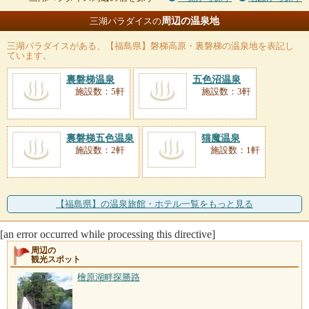
周辺の温泉地
三湖パラダイスの
三湖パラダイス
がある、【福島県】磐梯高原・裏磐梯の温泉地を表記し
ています。
裏磐梯温泉
五色沼温泉
施設数：5軒
施設数：3軒
裏磐梯五色温泉
猫魔温泉
施設数：2軒
施設数：1軒
【福島県】の温泉旅館・ホテル一覧をもっと見る
[an error occurred while processing this directive]
周辺の
観光スポット
檜原湖畔探勝路