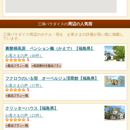
周辺の人気宿
三湖パラダイスの
三湖パラダイス
周辺のホテル・宿を、お客さまの評価が高い順に掲載し
ています。
裏磐梯高原 ペンション楓（かえで）
【福島県】
お客さまの声（40件）
5
フクロウのいる宿 オーベルジュ渓翠館
【福島県】
お客さまの声（37件）
5
クリッターハウス
【福島県】
お客さまの声（25件）
5