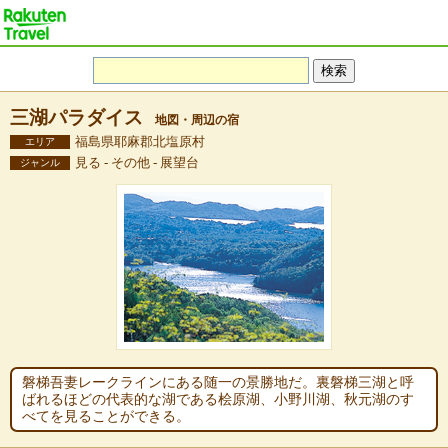
三湖パラダイス
地図・周辺の宿
福島県耶麻郡北塩原村
エリア
見る - その他 - 展望台
ジャンル
磐梯吾妻レークラインにある随一の景勝地だ。裏磐梯三湖と呼
ばれるほどの代表的な湖である桧原湖、小野川湖、秋元湖のす
べてを見ることができる。