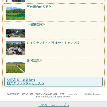
五色沼自然探勝路
中瀬沼探勝路
レイクランドヒバラオートキャンプ場
雄国沼湿原
磐梯高原・裏磐梯の
観光スポットをもっと見る
掲載情報の一部の著作権は提供元企業等に帰属します。 Copyright（C）2026 Shobunsha
Publications,Inc. All rights reserved.
このページのトップへ