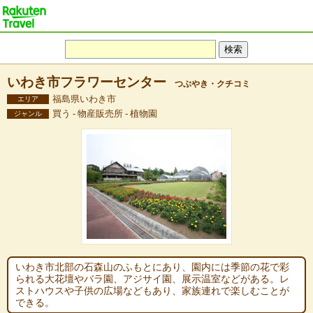
いわき市フラワーセンター
つぶやき・クチコミ
福島県いわき市
エリア
買う - 物産販売所 - 植物園
ジャンル
いわき市北部の石森山のふもとにあり、園内には季節の花で彩
られる大花壇やバラ園、アジサイ園、展示温室などがある。レ
ストハウスや子供の広場などもあり、家族連れで楽しむことが
できる。