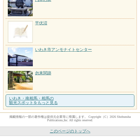
平伏沼
いわき市アンモナイトセンター
勿来関跡
いわき・南相馬・相馬の
観光スポットをもっと見る
掲載情報の一部の著作権は提供元企業等に帰属します。 Copyright（C）2026 Shobunsha
Publications,Inc. All rights reserved.
このページのトップへ