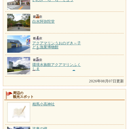
白水阿弥陀堂
アクアマリンうおのぞき～子
ども漁業博物館
環境水族館アクアマリンふく
しま
2026年08月07日更新
周辺の
観光スポット
相馬小高神社
汽車の碑