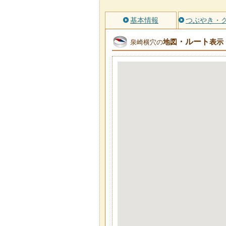
基本情報
つぶやき・
・ルート
地図
表示
泉崎横穴の