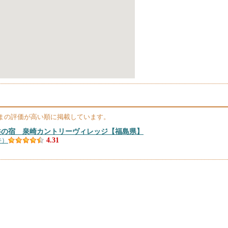
まの評価が高い順に掲載しています。
共の宿 泉崎カントリーヴィレッジ
【福島県】
件）
4.31