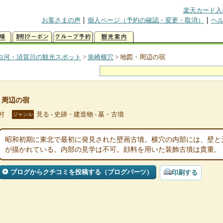
楽天カード入
お客さまの声
個人ページ（予約の確認・変更・取消）
ヘ
白河・須賀川の観光スポット
>
泉崎横穴
>
地図・周辺の宿
・周辺の宿
村
見る - 史跡・建造物 - 墓・古墳
ジャンル
昭和初期に東北で最初に発見された壁画古墳。横穴の内部には、壁と
が描かれている。内部の見学は不可。顔料を用いた装飾古墳は貴重。
ブログからクチコミを投稿する（ブログパーツ）
印刷する