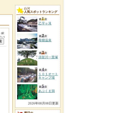
白河
人気スポットランキング
乙字ヶ滝
。
(駅
い)
母畑温泉
須賀川一里塚
１０１オート
キャンプ場
あぶくま洞
2026年08月08日更新