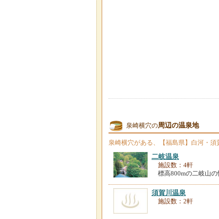
周辺の温泉地
泉崎横穴の
泉崎横穴
がある、【福島県】白河・須
二岐温泉
施設数：4軒
標高800mの二岐山
須賀川温泉
施設数：2軒