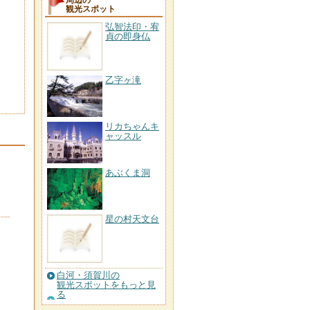
周辺の
観光スポット
弘智法印・宥
貞の即身仏
乙字ヶ滝
リカちゃんキ
ャッスル
あぶくま洞
星の村天文台
白河・須賀川の
観光スポットをもっと見
る