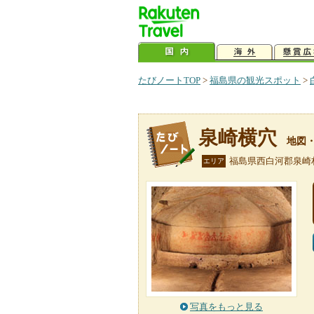
たびノートTOP
>
福島県の観光スポット
>
泉崎横穴
地図
福島県西白河郡泉崎
エリア
写真をもっと見る