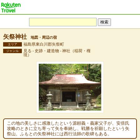
矢祭神社
地図・周辺の宿
福島県東白川郡矢祭町
エリア
見る - 史跡・建造物 - 神社（稲荷・権
ジャンル
現）
この地の美しさに感激したという源頼義・義家父子が、安倍氏
攻略のときに立ち寄って矢を奉納し、戦勝を祈願したという矢
祭山。ふもとの矢祭神社には西行法師の歌碑もある。