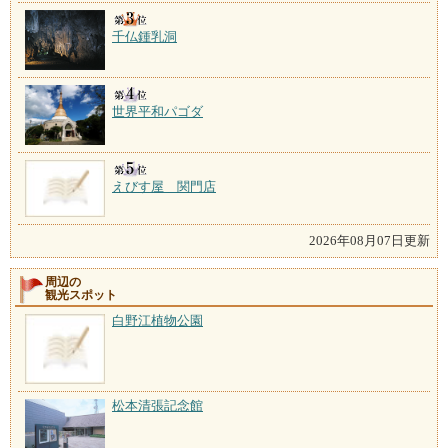
千仏鍾乳洞
世界平和パゴダ
えびす屋 関門店
2026年08月07日更新
周辺の
観光スポット
白野江植物公園
松本清張記念館