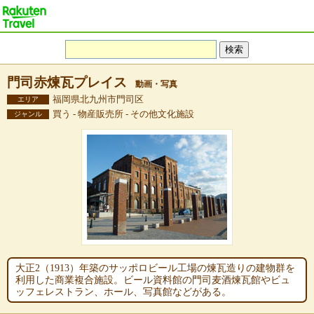
門司赤煉瓦プレイス
動画・写真
福岡県北九州市門司区
エリア
買う - 物産販売所 - その他文化施設
ジャンル
大正2（1913）年築のサッポロビール工場の煉瓦造りの建物群を
利用した商業複合施設。ビール資料館の門司麦酒煉瓦館やビュ
ッフェレストラン、ホール、写真館などがある。