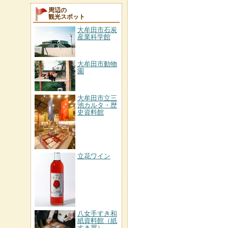
周辺の
観光スポット
大牟田市石炭
産業科学館
大牟田市動物
園
大牟田市立三
池カルタ・歴
史資料館
立花ワイン
八女手すき和
紙資料館（紙
すき屋）