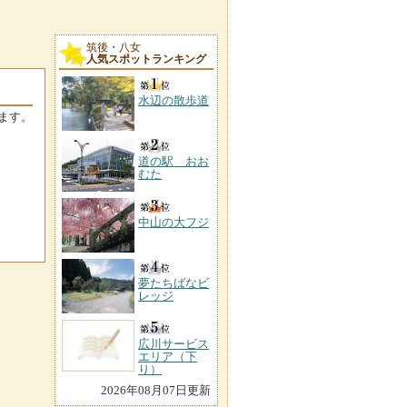
筑後・八女
人気スポットランキング
水辺の散歩道
ます。
道の駅 おお
むた
中山の大フジ
夢たちばなビ
レッジ
広川サービス
エリア（下
り）
2026年08月07日更新