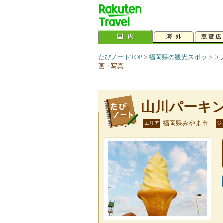
たびノートTOP
>
福岡県の観光スポット
>
画・写真
山川パーキ
福岡県みやま市
エリア
ジ