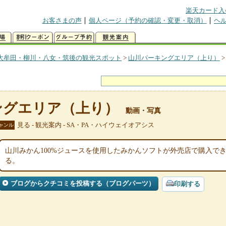
楽天カード入
お客さまの声
個人ページ（予約の確認・変更・取消）
ヘ
大牟田・柳川・八女・筑後の観光スポット
>
山川パーキングエリア（上り）
ングエリア（上り）
動画・写真
見る - 観光案内 - SA・PA・ハイウェイオアシス
ャンル
山川みかん100%ジュースを使用したみかんソフトが外売店で購入で
る。
ブログからクチコミを投稿する（ブログパーツ）
印刷する