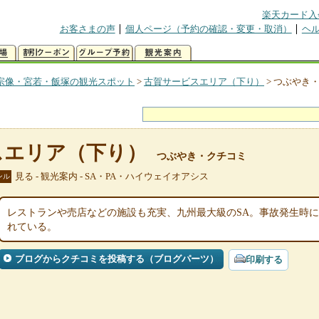
楽天カード入
お客さまの声
個人ページ（予約の確認・変更・取消）
ヘ
宗像・宮若・飯塚の観光スポット
>
古賀サービスエリア（下り）
>
つぶやき
スエリア（下り）
つぶやき・クチコミ
見る - 観光案内 - SA・PA・ハイウェイオアシス
ンル
レストランや売店などの施設も充実、九州最大級のSA。事故発生時
れている。
ブログからクチコミを投稿する（ブログパーツ）
印刷する