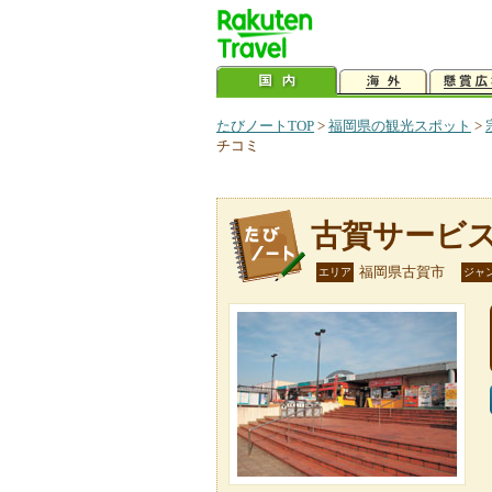
たびノートTOP
>
福岡県の観光スポット
>
チコミ
古賀サービ
福岡県古賀市
エリア
ジャ