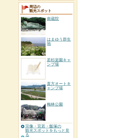
周辺の
観光スポット
南蔵院
はまゆう群生
地
若杉楽園キャ
ンプ場
直方オートキ
ャンプ場
梅林公園
宗像・宮若・飯塚の
観光スポットをもっと見
る