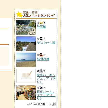
宗像・若宮
人気スポットランキング
千石峡
安武みかん園
福間海岸
鞍手パーキン
グエリア（下
り）
須恵パーキン
グエリア（上
り）
2026年08月06日更新