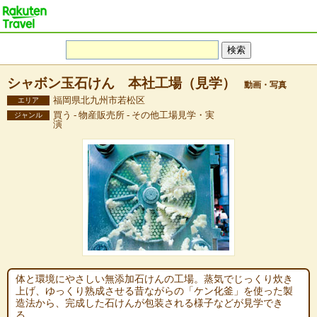
シャボン玉石けん 本社工場（見学）
動画・写真
福岡県北九州市若松区
エリア
買う - 物産販売所 - その他工場見学・実
ジャンル
演
体と環境にやさしい無添加石けんの工場。蒸気でじっくり炊き
上げ、ゆっくり熟成させる昔ながらの「ケン化釜」を使った製
造法から、完成した石けんが包装される様子などが見学でき
る。