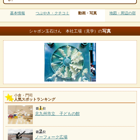
基本情報
つぶやき・クチコミ
動画・写真
地図・周辺の宿
写真
シャボン玉石けん 本社工場（見学）の
小倉・門司
人気スポットランキング
北九州市立 子どもの館
ノーフォーク広場