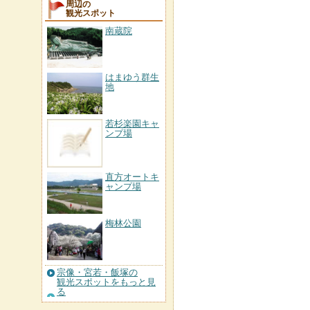
周辺の
観光スポット
南蔵院
はまゆう群生
地
若杉楽園キャ
ンプ場
直方オートキ
ャンプ場
梅林公園
宗像・宮若・飯塚の
観光スポットをもっと見
る