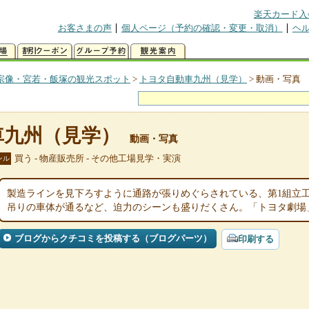
楽天カード入
お客さまの声
個人ページ（予約の確認・変更・取消）
ヘ
宗像・宮若・飯塚の観光スポット
>
トヨタ自動車九州（見学）
>
動画・写真
車九州（見学）
動画・写真
買う - 物産販売所 - その他工場見学・実演
ンル
製造ラインを見下ろすように通路が張りめぐらされている、第1組立
吊りの車体が通るなど、迫力のシーンも盛りだくさん。「トヨタ劇場
ブログからクチコミを投稿する（ブログパーツ）
印刷する