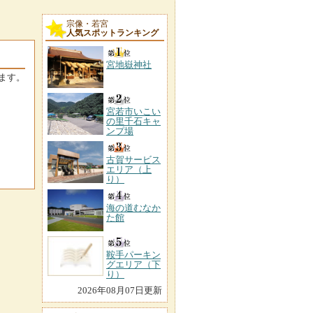
宗像・若宮
人気スポットランキング
宮地嶽神社
ます。
宮若市いこい
の里千石キャ
ンプ場
古賀サービス
エリア（上
り）
海の道むなか
た館
鞍手パーキン
グエリア（下
り）
2026年08月07日更新