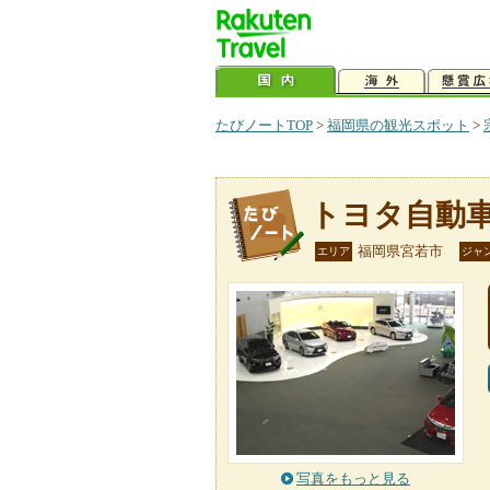
たびノートTOP
>
福岡県の観光スポット
>
トヨタ自動
福岡県宮若市
エリア
ジャ
写真をもっと見る