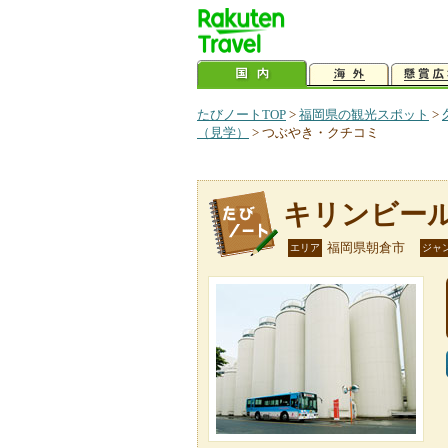
たびノートTOP
>
福岡県の観光スポット
>
（見学）
>
つぶやき・クチコミ
キリンビー
福岡県朝倉市
エリア
ジャ