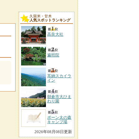
久留米・甘木
人気スポットランキング
高良大社
遍照院
耳納スカイラ
イン
朝倉市大ひま
わり園
ポーン太の森
キャンプ場
2026年08月08日更新