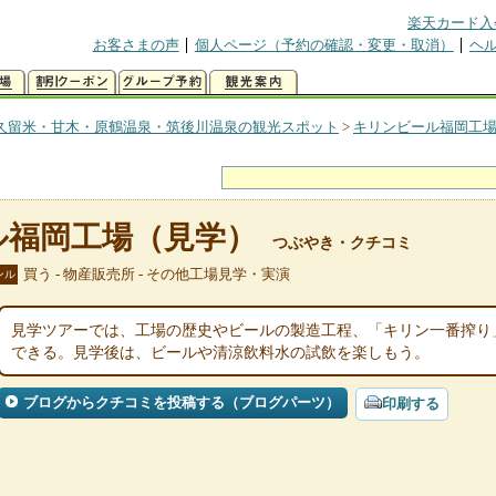
楽天カード入
お客さまの声
個人ページ（予約の確認・変更・取消）
ヘ
久留米・甘木・原鶴温泉・筑後川温泉の観光スポット
>
キリンビール福岡工
ル福岡工場（見学）
つぶやき・クチコミ
買う - 物産販売所 - その他工場見学・実演
ンル
見学ツアーでは、工場の歴史やビールの製造工程、「キリン一番搾り
できる。見学後は、ビールや清涼飲料水の試飲を楽しもう。
ブログからクチコミを投稿する（ブログパーツ）
印刷する