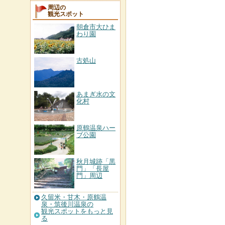
周辺の
観光スポット
朝倉市大ひま
わり園
古処山
あまぎ水の文
化村
原鶴温泉ハー
ブ公園
秋月城跡「黒
門」「長屋
門」周辺
久留米・甘木・原鶴温
泉・筑後川温泉の
観光スポットをもっと見
る