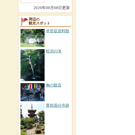
2026年08月08日更新
周辺の
観光スポット
求菩提資料館
蛇渕の滝
胸の観音
豊前国分寺跡