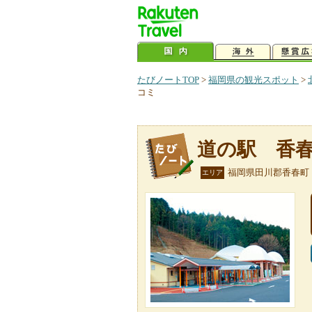
たびノートTOP
>
福岡県の観光スポット
>
コミ
道の駅 香
福岡県田川郡香春町
エリア