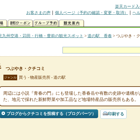
楽天カード入
お客さまの声
個人ページ（予約の確認・変更・取消）
ヘ
北九州空港・苅田・行橋・豊前の観光スポット
>
道の駅 香春
>
つぶやき・
春
つぶやき・クチコミ
買う - 物産販売所 - 道の駅
ジャンル
周辺には小説『青春の門』にも登場した香春岳や有数の史跡や遺構が
た、地元で採れた新鮮野菜や加工品など地場特産品の販売所もある。
ブログからクチコミを投稿する（ブログパーツ）
印刷する