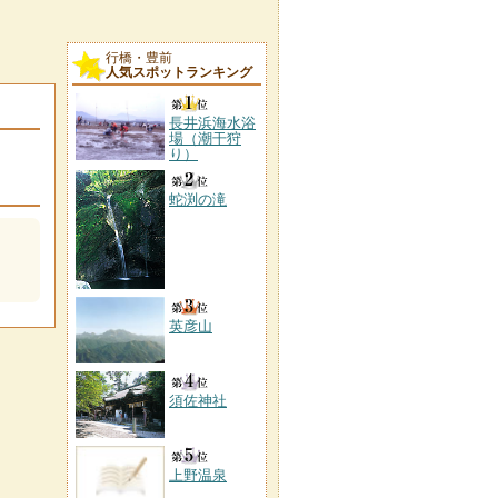
行橋・豊前
人気スポットランキング
長井浜海水浴
場（潮干狩
り）
蛇渕の滝
英彦山
須佐神社
上野温泉