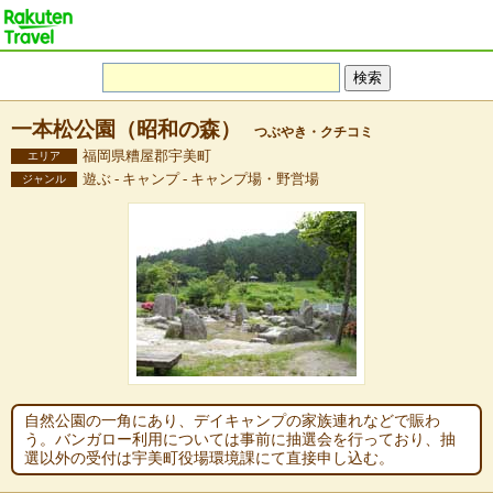
一本松公園（昭和の森）
つぶやき・クチコミ
福岡県糟屋郡宇美町
エリア
遊ぶ - キャンプ - キャンプ場・野営場
ジャンル
自然公園の一角にあり、デイキャンプの家族連れなどで賑わ
う。バンガロー利用については事前に抽選会を行っており、抽
選以外の受付は宇美町役場環境課にて直接申し込む。