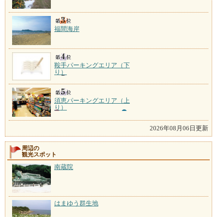
福間海岸
鞍手パーキングエリア（下
り）
須恵パーキングエリア（上
り）
2026年08月06日更新
周辺の
観光スポット
南蔵院
はまゆう群生地