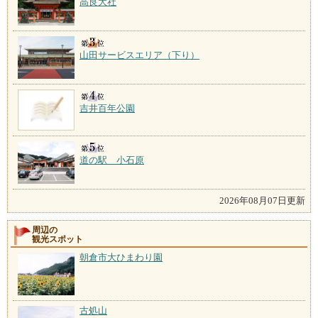
高良大社
山田サービスエリア（下り）
吉井百年公園
道の駅 小石原
2026年08月07日更新
周辺の
観光スポット
朝倉市大ひまわり園
古処山