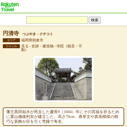
円清寺
つぶやき・クチコミ
福岡県朝倉市
エリア
見る - 史跡・建造物 - 寺院（観音・不
ジャンル
動）
藩主黒田如水が死去した慶長9（1604）年にその冥福を祈るため
に栗山備後利安が建立した。高さ70cm、唐草文や真珠模様の精
巧な装飾が目を引く梵鐘で有名。