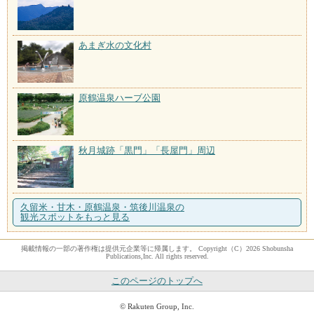
あまぎ水の文化村
原鶴温泉ハーブ公園
秋月城跡「黒門」「長屋門」周辺
久留米・甘木・原鶴温泉・筑後川温泉の
観光スポットをもっと見る
掲載情報の一部の著作権は提供元企業等に帰属します。 Copyright（C）2026 Shobunsha
Publications,Inc. All rights reserved.
このページのトップへ
© Rakuten Group, Inc.