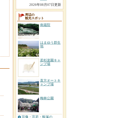
2026年08月07日更新
周辺の
観光スポット
南蔵院
はまゆう群生
地
若杉楽園キャ
ンプ場
直方オートキ
ャンプ場
梅林公園
宗像・宮若・飯塚の