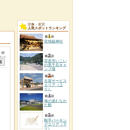
宗像・若宮
人気スポットランキング
宮地嶽神社
。
(駅
い)
宮若市いこい
の里千石キャ
ンプ場
古賀サービス
エリア（上
り）
海の道むなか
た館
鞍手パーキン
グエリア（下
り）