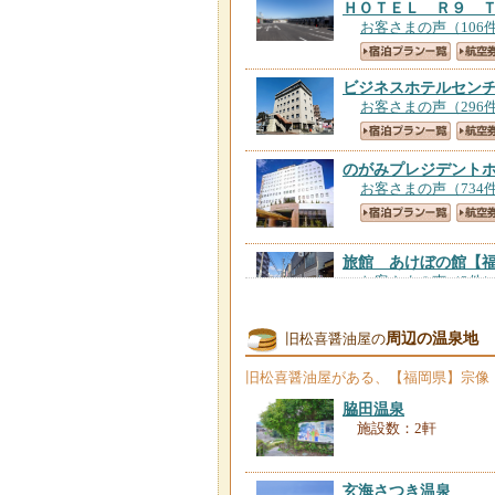
ＨＯＴＥＬ Ｒ９ 
お客さまの声（106
ビジネスホテルセン
お客さまの声（296
のがみプレジデント
お客さまの声（734
旅館 あけぼの館
【
お客さまの声（2件
周辺の温泉地
旧松喜醤油屋の
旧松喜醤油屋
がある、【福岡県】宗像
脇田温泉
施設数：2軒
玄海さつき温泉