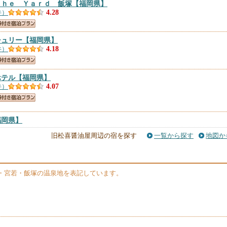
Ｔｈｅ Ｙａｒｄ 飯塚
【福岡県】
件）
4.28
チュリー
【福岡県】
件）
4.18
ホテル
【福岡県】
件）
4.07
福岡県】
）
旧松喜醤油屋周辺の宿を探す
一覧から探す
地図か
・宮若・飯塚の温泉地を表記しています。