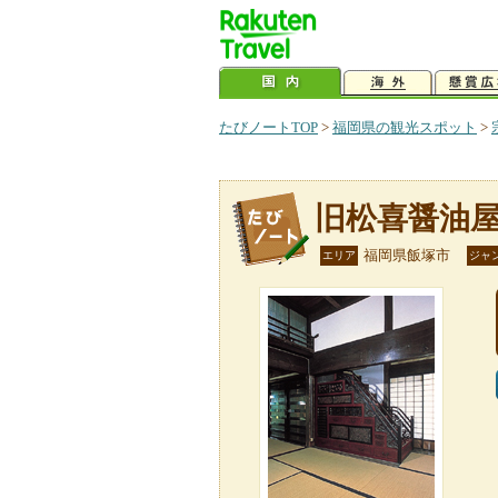
たびノートTOP
>
福岡県の観光スポット
>
旧松喜醤油
福岡県飯塚市
エリア
ジャ