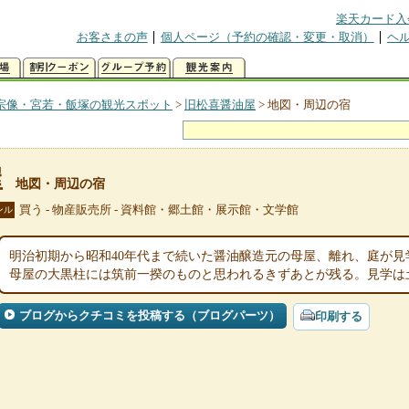
楽天カード入
お客さまの声
個人ページ（予約の確認・変更・取消）
ヘ
宗像・宮若・飯塚の観光スポット
>
旧松喜醤油屋
>
地図・周辺の宿
屋
地図・周辺の宿
買う - 物産販売所 - 資料館・郷土館・展示館・文学館
ンル
明治初期から昭和40年代まで続いた醤油醸造元の母屋、離れ、庭が
母屋の大黒柱には筑前一揆のものと思われるきずあとが残る。見学は
ブログからクチコミを投稿する（ブログパーツ）
印刷する