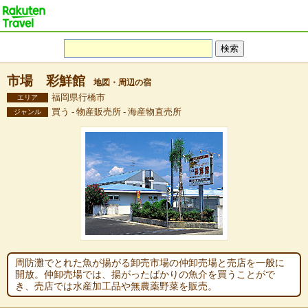
市場 彩鮮館
地図・周辺の宿
福岡県行橋市
エリア
買う - 物産販売所 - 海産物直売所
ジャンル
周防灘でとれた魚が揚がる卸売市場の仲卸売場と売店を一般に
開放。仲卸売場では、揚がったばかりの魚介を買うことがで
き、売店では水産加工品や無農薬野菜を販売。