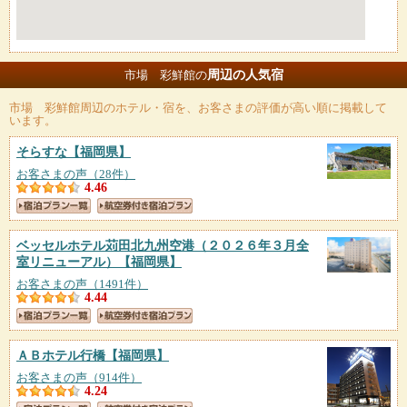
周辺の人気宿
市場 彩鮮館の
市場 彩鮮館
周辺のホテル・宿を、お客さまの評価が高い順に掲載して
います。
そらすな
【福岡県】
お客さまの声（28件）
4.46
ベッセルホテル苅田北九州空港（２０２６年３月全
室リニューアル）
【福岡県】
お客さまの声（1491件）
4.44
ＡＢホテル行橋
【福岡県】
お客さまの声（914件）
4.24