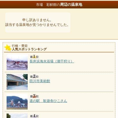
周辺の温泉地
市場 彩鮮館の
申し訳ありません。
該当する温泉地が見つかりませんでした。
行橋・豊前
人気スポットランキング
長井浜海水浴場（潮干狩り）
田川市美術館
道の駅 歓遊舎ひこさん