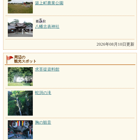
築上町農業公園
八幡古表神社
2026年08月10日更新
周辺の
観光スポット
求菩提資料館
蛇渕の滝
胸の観音