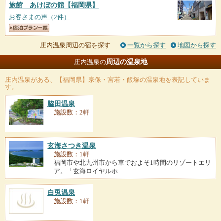
旅館 あけぼの館
【福岡県】
お客さまの声（2件）
庄内温泉周辺の宿を探す
一覧から探す
地図から探す
周辺の温泉地
庄内温泉の
庄内温泉
がある、【福岡県】宗像・宮若・飯塚の温泉地を表記していま
す。
脇田温泉
施設数：2軒
玄海さつき温泉
施設数：1軒
福岡市や北九州市から車でおよそ1時間のリゾートエリ
ア。「玄海ロイヤルホ
白兎温泉
施設数：1軒