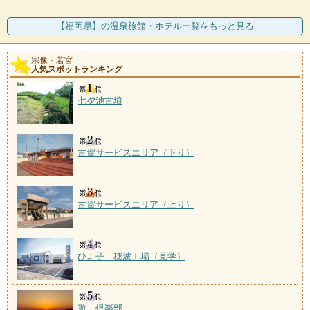
【福岡県】の温泉旅館・ホテル一覧をもっと見る
宗像・若宮
人気スポットランキング
七夕池古墳
古賀サービスエリア（下り）
古賀サービスエリア（上り）
ひよ子 穂波工場（見学）
遊 倶楽部