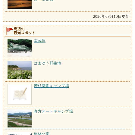
2026年08月10日更新
周辺の
観光スポット
南蔵院
はまゆう群生地
若杉楽園キャンプ場
直方オートキャンプ場
梅林公園