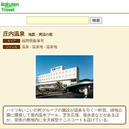
庄内温泉
地図・周辺の宿
福岡県飯塚市
エリア
温泉 - 温泉地 - 温泉地
ジャンル
ハイツ&いこいの村グループの施設が温泉を引く一軒宿。緑地公
園に隣接して屋内温水プール、芝生広場、遊歩道などがあるほ
か、宿舎の敷地内に全天候型テニスコートを設けている。