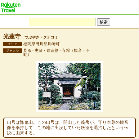
光蓮寺
つぶやき・クチコミ
福岡県田川郡川崎町
エリア
見る - 史跡・建造物 - 寺院（観音・不
ジャンル
動）
山号は降鬼山。この山号は、開山した義岳が、守り本尊の観音
像を奉持して、この地に出没していた妖怪を退治したという伝
説に由来する。