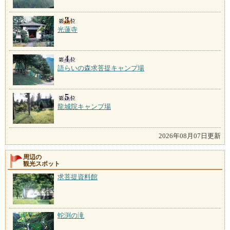
光蓮寺
語らいの森求菩提キャンプ場
龍城院キャンプ場
2026年08月07日更新
周辺の
観光スポット
求菩提資料館
蛇渕の滝