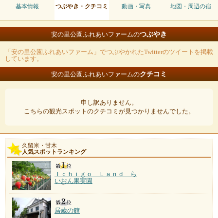
基本情報
つぶやき・クチコミ
動画・写真
地図・周辺の宿
つぶやき
安の里公園ふれあいファームの
「安の里公園ふれあいファーム」でつぶやかれたTwitterのツイートを掲載
しています。
クチコミ
安の里公園ふれあいファームの
申し訳ありません。
こちらの観光スポットのクチコミが見つかりませんでした。
久留米・甘木
人気スポットランキング
Ｉｃｈｉｇｏ Ｌａｎｄ ら
いおん果実園
居蔵の館