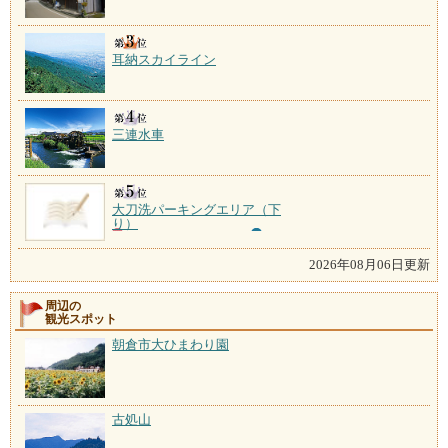
耳納スカイライン
三連水車
大刀洗パーキングエリア（下
り）
2026年08月06日更新
周辺の
観光スポット
朝倉市大ひまわり園
古処山