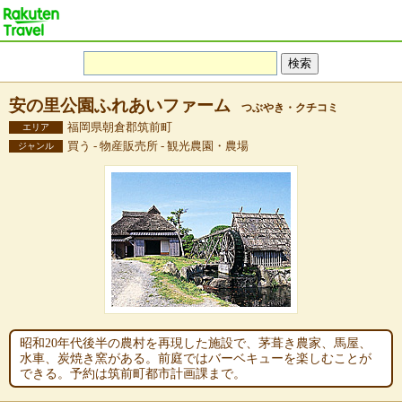
安の里公園ふれあいファーム
つぶやき・クチコミ
福岡県朝倉郡筑前町
エリア
買う - 物産販売所 - 観光農園・農場
ジャンル
昭和20年代後半の農村を再現した施設で、茅葺き農家、馬屋、
水車、炭焼き窯がある。前庭ではバーベキューを楽しむことが
できる。予約は筑前町都市計画課まで。