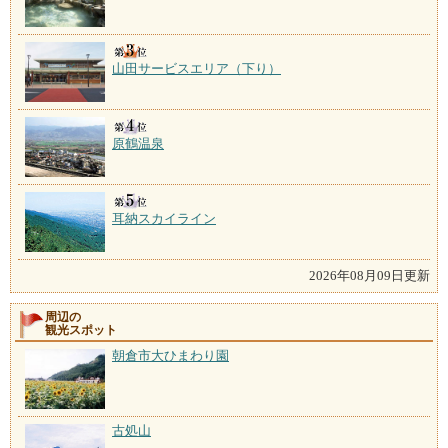
山田サービスエリア（下り）
原鶴温泉
耳納スカイライン
2026年08月09日更新
周辺の
観光スポット
朝倉市大ひまわり園
古処山