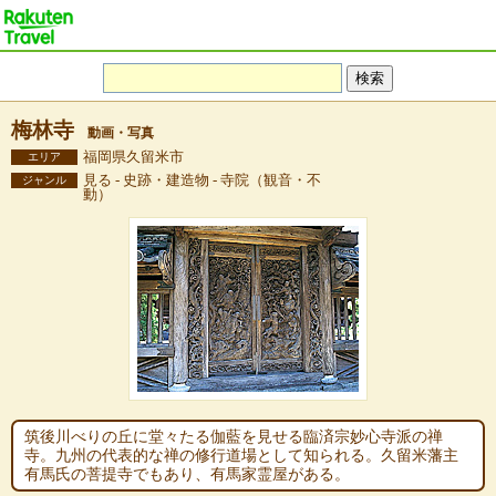
梅林寺
動画・写真
福岡県久留米市
エリア
見る - 史跡・建造物 - 寺院（観音・不
ジャンル
動）
筑後川べりの丘に堂々たる伽藍を見せる臨済宗妙心寺派の禅
寺。九州の代表的な禅の修行道場として知られる。久留米藩主
有馬氏の菩提寺でもあり、有馬家霊屋がある。