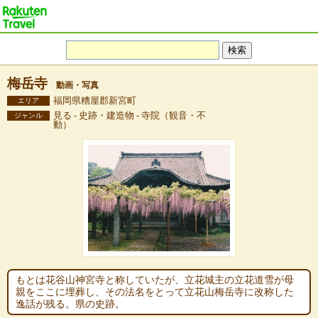
梅岳寺
動画・写真
福岡県糟屋郡新宮町
エリア
見る - 史跡・建造物 - 寺院（観音・不
ジャンル
動）
もとは花谷山神宮寺と称していたが、立花城主の立花道雪が母
親をここに埋葬し、その法名をとって立花山梅岳寺に改称した
逸話が残る。県の史跡。