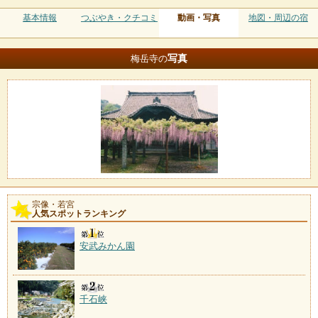
基本情報
つぶやき・クチコミ
動画・写真
地図・周辺の宿
写真
梅岳寺の
宗像・若宮
人気スポットランキング
安武みかん園
千石峡