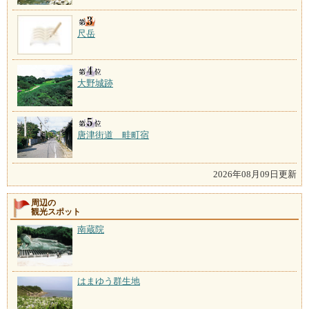
尺岳
大野城跡
唐津街道 畦町宿
2026年08月09日更新
周辺の
観光スポット
南蔵院
はまゆう群生地