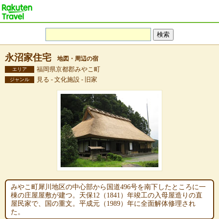
永沼家住宅
地図・周辺の宿
福岡県京都郡みやこ町
エリア
見る - 文化施設 - 旧家
ジャンル
みやこ町犀川地区の中心部から国道496号を南下したところに一
棟の庄屋屋敷が建つ。天保12（1841）年竣工の入母屋造りの直
屋民家で、国の重文。平成元（1989）年に全面解体修理され
た。