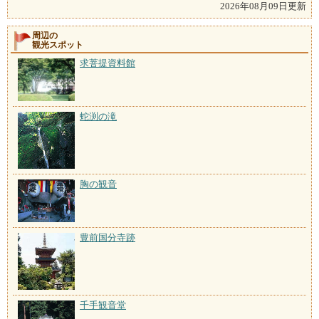
2026年08月09日更新
周辺の
観光スポット
求菩提資料館
蛇渕の滝
胸の観音
豊前国分寺跡
千手観音堂