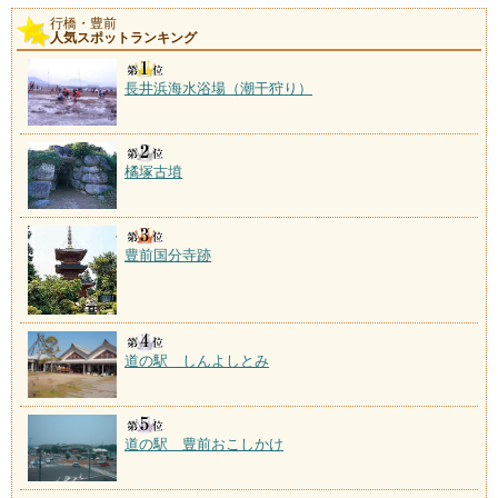
行橋・豊前
人気スポットランキング
長井浜海水浴場（潮干狩り）
橘塚古墳
豊前国分寺跡
道の駅 しんよしとみ
道の駅 豊前おこしかけ