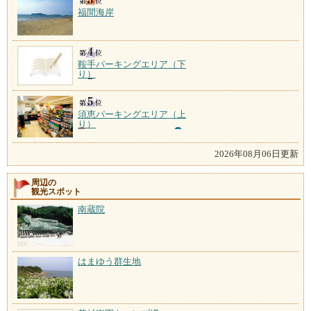
福間海岸
鞍手パーキングエリア（下
り）
須恵パーキングエリア（上
り）
2026年08月06日更新
周辺の
観光スポット
南蔵院
はまゆう群生地