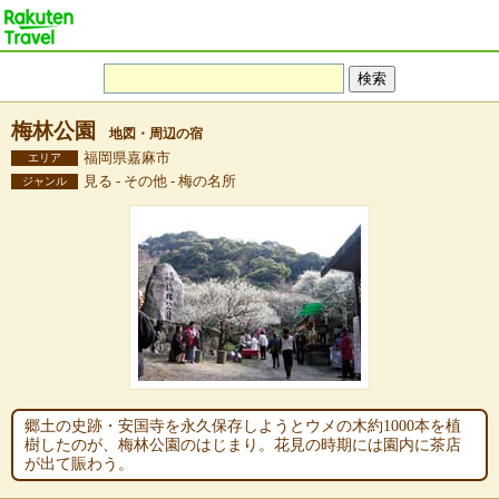
梅林公園
地図・周辺の宿
福岡県嘉麻市
エリア
見る - その他 - 梅の名所
ジャンル
郷土の史跡・安国寺を永久保存しようとウメの木約1000本を植
樹したのが、梅林公園のはじまり。花見の時期には園内に茶店
が出て賑わう。