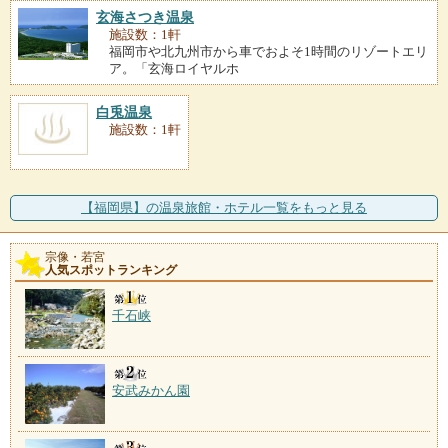
玄海さつき温泉
施設数：1軒
福岡市や北九州市から車でおよそ1時間のリゾートエリ
ア。「玄海ロイヤルホ
白兎温泉
施設数：1軒
【福岡県】の温泉旅館・ホテル一覧をもっと見る
宗像・若宮
人気スポットランキング
千石峡
安武みかん園