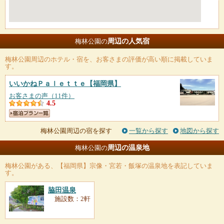
周辺の人気宿
梅林公園の
梅林公園
周辺のホテル・宿を、お客さまの評価が高い順に掲載していま
す。
いいかねＰａｌｅｔｔｅ
【福岡県】
お客さまの声（11件）
4.5
梅林公園周辺の宿を探す
一覧から探す
地図から探す
周辺の温泉地
梅林公園の
梅林公園
がある、【福岡県】宗像・宮若・飯塚の温泉地を表記していま
す。
脇田温泉
施設数：2軒