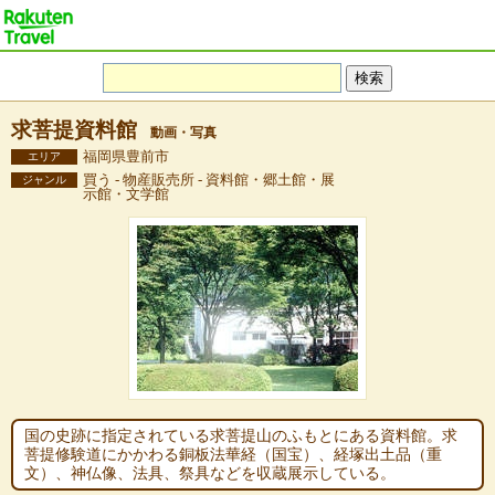
求菩提資料館
動画・写真
福岡県豊前市
エリア
買う - 物産販売所 - 資料館・郷土館・展
ジャンル
示館・文学館
国の史跡に指定されている求菩提山のふもとにある資料館。求
菩提修験道にかかわる銅板法華経（国宝）、経塚出土品（重
文）、神仏像、法具、祭具などを収蔵展示している。