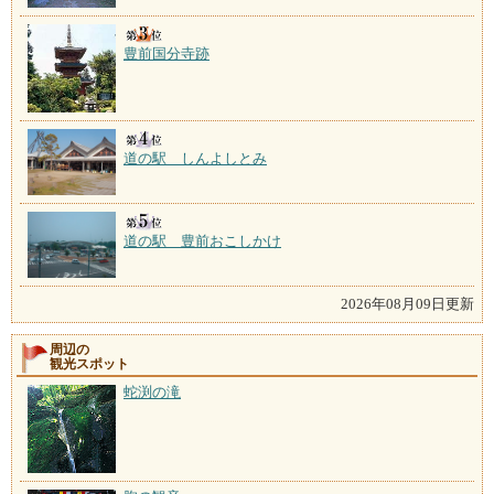
豊前国分寺跡
道の駅 しんよしとみ
道の駅 豊前おこしかけ
2026年08月09日更新
周辺の
観光スポット
蛇渕の滝