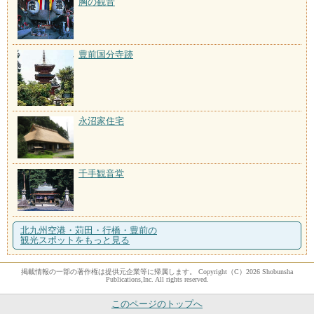
胸の観音
豊前国分寺跡
永沼家住宅
千手観音堂
北九州空港・苅田・行橋・豊前の
観光スポットをもっと見る
掲載情報の一部の著作権は提供元企業等に帰属します。 Copyright（C）2026 Shobunsha
Publications,Inc. All rights reserved.
このページのトップへ