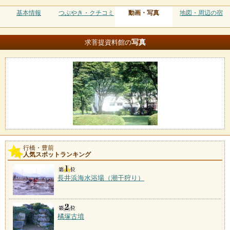
基本情報
つぶやき・クチコミ
動画・写真
地図・周辺の宿
写真
求菩提資料館の
行橋・豊前
人気スポットランキング
長井浜海水浴場（潮干狩り）
橘塚古墳