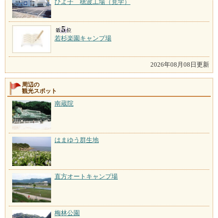
ひよ子 穂波工場（見学）
若杉楽園キャンプ場
2026年08月08日更新
周辺の
観光スポット
南蔵院
はまゆう群生地
直方オートキャンプ場
梅林公園