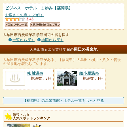
ビジネス ホテル まゆみ
【福岡県】
お客さまの声（129件）
3.43
大牟田市石炭産業科学館周辺の宿を探す
一覧から探す
地図から探す
周辺の温泉地
大牟田市石炭産業科学館の
大牟田市石炭産業科学館
がある、【福岡県】大牟田・柳川・八女・筑後
の温泉地を表記しています。
柳川温泉
船小屋温泉
施設数：2軒
施設数：1軒
【福岡県】の温泉旅館・ホテル一覧をもっと見る
筑後・八女
人気スポットランキング