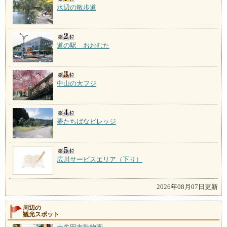
水辺の散歩道
道の駅 おおむた
中山の大フジ
夢たちばなビレッジ
広川サービスエリア（下り）
2026年08月07日更新
周辺の
観光スポット