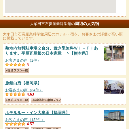
周辺の人気宿
大牟田市石炭産業科学館の
大牟田市石炭産業科学館
周辺のホテル・宿を、お客さまの評価が高い順
に掲載しています。
敷地内無料駐車場２台分、置き型無料Ｗｉ－Ｆｉあ
ります。平屋瓦屋根の日本家屋 ＾
【熊本県】
お客さまの声（2件）
5
旅館白秀
【福岡県】
お客さまの声（84件）
4.63
ホテルルートイン大牟田
【福岡県】
お客さまの声（152件）
4.57