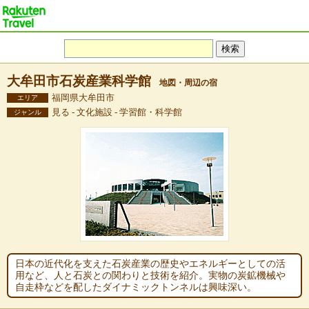
大牟田市石炭産業科学館
地図・周辺の宿
福岡県大牟田市
エリア
見る - 文化施設 - 学習館・科学館
ジャンル
日本の近代化を支えた石炭産業の歴史やエネルギーとしての活
用など、人と石炭との関わりと技術を紹介。実物の炭鉱機械や
自走枠などを配したダイナミックトンネルは興味深い。