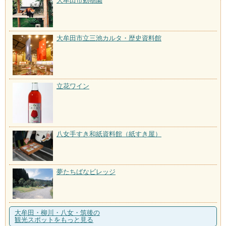
大牟田市動物園
大牟田市立三池カルタ・歴史資料館
立花ワイン
八女手すき和紙資料館（紙すき屋）
夢たちばなビレッジ
大牟田・柳川・八女・筑後の
観光スポットをもっと見る