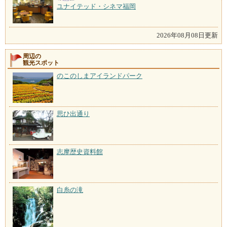
ユナイテッド・シネマ福岡
2026年08月08日更新
周辺の
観光スポット
のこのしまアイランドパーク
思ひ出通り
志摩歴史資料館
白糸の滝