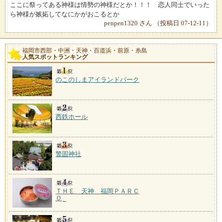
ここに祭ってある神様は情勢の神様だとか！！！ 恋人同士でいった
ら神様が嫉妬してなにかがおこるとか
penpen1320 さん （投稿日 07-12-11）
福岡市西部・中洲・天神・百道浜・前原・糸島
人気スポットランキング
のこのしまアイランドパーク
西鉄ホール
警固神社
ＴＨＥ 天神 福岡ＰＡＲＣ
Ｏ