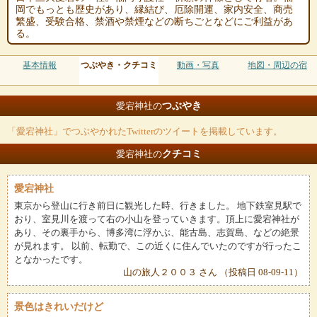
岡でもっとも歴史があり、縁結び、厄除開運、家内安全、商売
繁盛、受験合格、禁酒や禁煙などの断ちごとなどにご利益があ
る。
基本情報
つぶやき・クチコミ
動画・写真
地図・周辺の宿
つぶやき
愛宕神社の
「愛宕神社」でつぶやかれたTwitterのツイートを掲載しています。
クチコミ
愛宕神社の
愛宕神社
東京から登山に行き前日に観光した時、行きました。 地下鉄室見駅で
おり、室見川を渡って右の小山を登っていきます。頂上に愛宕神社が
あり、その裏手から、博多湾に浮かぶ、能古島、志賀島、などの絶景
が見れます。 以前、転勤で、この近くに住んでいたのですが行ったこ
となかったです。
山の旅人２００３ さん （投稿日 08-09-11）
景色はきれいだけど