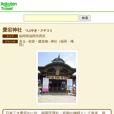
愛宕神社
つぶやき・クチコミ
福岡県福岡市西区
エリア
見る - 史跡・建造物 - 神社（稲荷・権
ジャンル
現）
日本三大愛宕の一社。福岡守護社・祈願の神様として有名。福