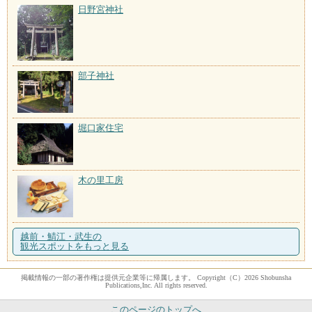
日野宮神社
部子神社
堀口家住宅
木の里工房
越前・鯖江・武生の
観光スポットをもっと見る
掲載情報の一部の著作権は提供元企業等に帰属します。 Copyright（C）2026 Shobunsha
Publications,Inc. All rights reserved.
このページのトップへ